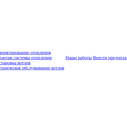
роектирование отопления
онтаж системы отопления
Наши работы
Внести предопла
становка котлов
ехническое обслуживание котлов