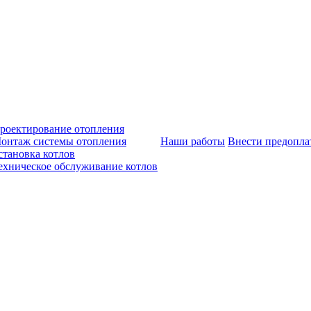
роектирование отопления
онтаж системы отопления
Наши работы
Внести предопла
становка котлов
ехническое обслуживание котлов