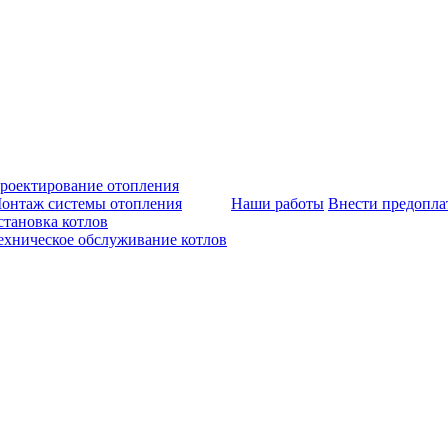
роектирование отопления
онтаж системы отопления
Наши работы
Внести предопла
становка котлов
ехническое обслуживание котлов