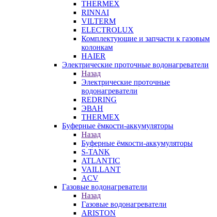
THERMEX
RINNAI
VILTERM
ELECTROLUX
Комплектующие и запчасти к газовым
колонкам
HAIER
Электрические проточные водонагреватели
Назад
Электрические проточные
водонагреватели
REDRING
ЭВАН
THERMEX
Буферные ёмкости-аккумуляторы
Назад
Буферные ёмкости-аккумуляторы
S-TANK
ATLANTIC
VAILLANT
ACV
Газовые водонагреватели
Назад
Газовые водонагреватели
ARISTON