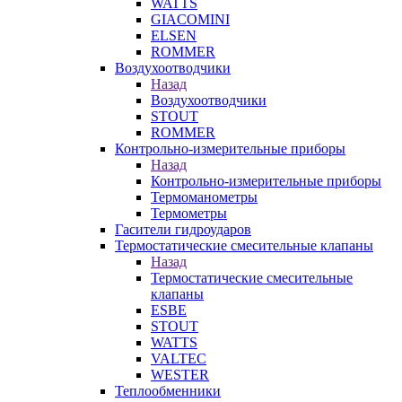
WATTS
GIACOMINI
ELSEN
ROMMER
Воздухоотводчики
Назад
Воздухоотводчики
STOUT
ROMMER
Контрольно-измерительные приборы
Назад
Контрольно-измерительные приборы
Термоманометры
Термометры
Гасители гидроударов
Термостатические смесительные клапаны
Назад
Термостатические смесительные
клапаны
ESBE
STOUT
WATTS
VALTEC
WESTER
Теплообменники