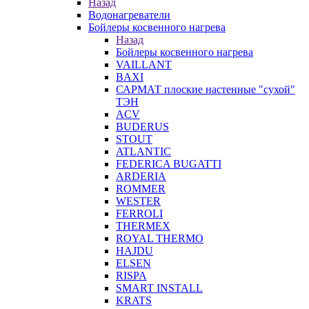
Назад
Водонагреватели
Бойлеры косвенного нагрева
Назад
Бойлеры косвенного нагрева
VAILLANT
BAXI
САРМАТ плоские настенные "сухой"
ТЭН
ACV
BUDERUS
STOUT
ATLANTIC
FEDERICA BUGATTI
ARDERIA
ROMMER
WESTER
FERROLI
THERMEX
ROYAL THERMO
HAJDU
ELSEN
RISPA
SMART INSTALL
KRATS