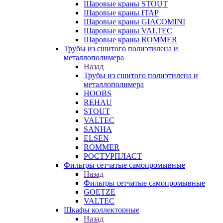
Шаровые краны STOUT
Шаровые краны ITAP
Шаровые краны GIACOMINI
Шаровые краны VALTEC
Шаровые краны ROMMER
Трубы из сшитого полиэтилена и
металлополимера
Назад
Трубы из сшитого полиэтилена и
металлополимера
HOOBS
REHAU
STOUT
VALTEC
SANHA
ELSEN
ROMMER
РОСТУРПЛАСТ
Фильтры сетчатые самопромывные
Назад
Фильтры сетчатые самопромывные
GOETZE
VALTEC
Шкафы коллекторные
Назад