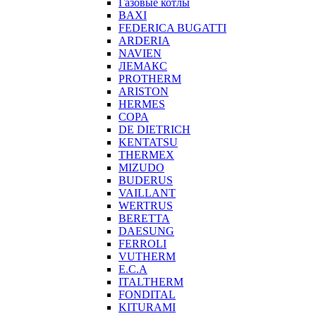
Газовые котлы
BAXI
FEDERICA BUGATTI
ARDERIA
NAVIEN
ЛЕМАКС
PROTHERM
ARISTON
HERMES
COPA
DE DIETRICH
KENTATSU
THERMEX
MIZUDO
BUDERUS
VAILLANT
WERTRUS
BERETTA
DAESUNG
FERROLI
VUTHERM
E.C.A
ITALTHERM
FONDITAL
KITURAMI