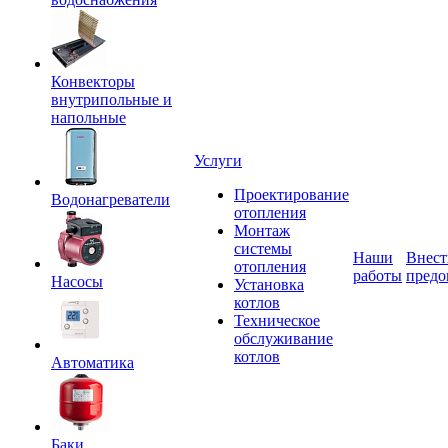
Конвекторы
внутрипольные и
напольные
Услуги
Проектирование
Водонагреватели
отопления
Монтаж
системы
Наши
Внест
отопления
работы
предо
Насосы
Установка
котлов
Техническое
обслуживание
котлов
Автоматика
Баки