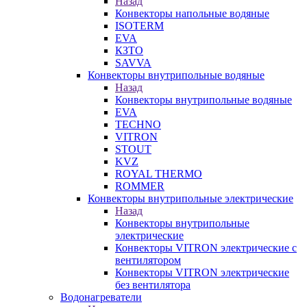
Назад
Конвекторы напольные водяные
ISOTERM
EVA
КЗТО
SAVVA
Конвекторы внутрипольные водяные
Назад
Конвекторы внутрипольные водяные
EVA
TECHNO
VITRON
STOUT
KVZ
ROYAL THERMO
ROMMER
Конвекторы внутрипольные электрические
Назад
Конвекторы внутрипольные
электрические
Конвекторы VITRON электрические с
вентилятором
Конвекторы VITRON электрические
без вентилятора
Водонагреватели