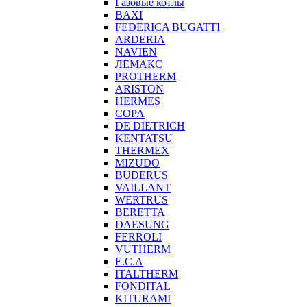
Газовые котлы
BAXI
FEDERICA BUGATTI
ARDERIA
NAVIEN
ЛЕМАКС
PROTHERM
ARISTON
HERMES
COPA
DE DIETRICH
KENTATSU
THERMEX
MIZUDO
BUDERUS
VAILLANT
WERTRUS
BERETTA
DAESUNG
FERROLI
VUTHERM
E.C.A
ITALTHERM
FONDITAL
KITURAMI