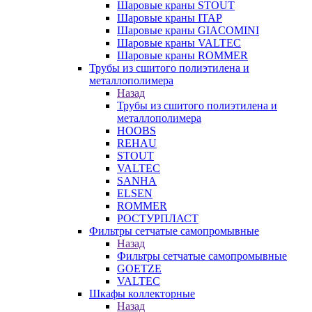
Шаровые краны STOUT
Шаровые краны ITAP
Шаровые краны GIACOMINI
Шаровые краны VALTEC
Шаровые краны ROMMER
Трубы из сшитого полиэтилена и
металлополимера
Назад
Трубы из сшитого полиэтилена и
металлополимера
HOOBS
REHAU
STOUT
VALTEC
SANHA
ELSEN
ROMMER
РОСТУРПЛАСТ
Фильтры сетчатые самопромывные
Назад
Фильтры сетчатые самопромывные
GOETZE
VALTEC
Шкафы коллекторные
Назад