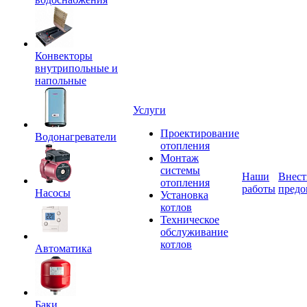
Конвекторы
внутрипольные и
напольные
Услуги
Проектирование
Водонагреватели
отопления
Монтаж
системы
Наши
Внест
отопления
работы
предо
Насосы
Установка
котлов
Техническое
обслуживание
котлов
Автоматика
Баки