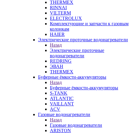
THERMEX
RINNAI
VILTERM
ELECTROLUX
Комплектующие и запчасти к газовым
колонкам
HAIER
Электрические проточные водонагреватели
Назад
Электрические проточные
водонагреватели
REDRING
ЭВАН
THERMEX
Буферные ёмкости-аккумуляторы
Назад
Буферные ёмкости-аккумуляторы
S-TANK
ATLANTIC
VAILLANT
ACV
Газовые водонагреватели
Назад
Газовые водонагреватели
ARISTON