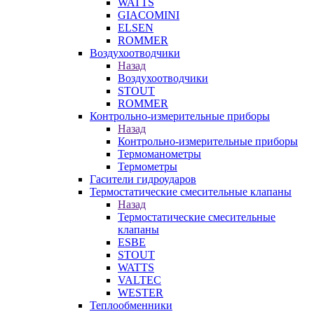
WATTS
GIACOMINI
ELSEN
ROMMER
Воздухоотводчики
Назад
Воздухоотводчики
STOUT
ROMMER
Контрольно-измерительные приборы
Назад
Контрольно-измерительные приборы
Термоманометры
Термометры
Гасители гидроударов
Термостатические смесительные клапаны
Назад
Термостатические смесительные
клапаны
ESBE
STOUT
WATTS
VALTEC
WESTER
Теплообменники