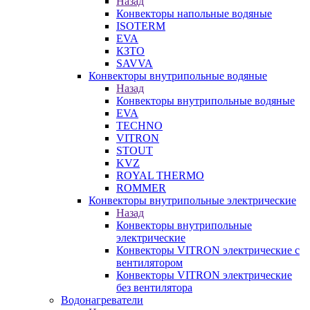
Назад
Конвекторы напольные водяные
ISOTERM
EVA
КЗТО
SAVVA
Конвекторы внутрипольные водяные
Назад
Конвекторы внутрипольные водяные
EVA
TECHNO
VITRON
STOUT
KVZ
ROYAL THERMO
ROMMER
Конвекторы внутрипольные электрические
Назад
Конвекторы внутрипольные
электрические
Конвекторы VITRON электрические с
вентилятором
Конвекторы VITRON электрические
без вентилятора
Водонагреватели