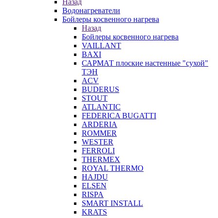
Назад
Водонагреватели
Бойлеры косвенного нагрева
Назад
Бойлеры косвенного нагрева
VAILLANT
BAXI
САРМАТ плоские настенные "сухой"
ТЭН
ACV
BUDERUS
STOUT
ATLANTIC
FEDERICA BUGATTI
ARDERIA
ROMMER
WESTER
FERROLI
THERMEX
ROYAL THERMO
HAJDU
ELSEN
RISPA
SMART INSTALL
KRATS