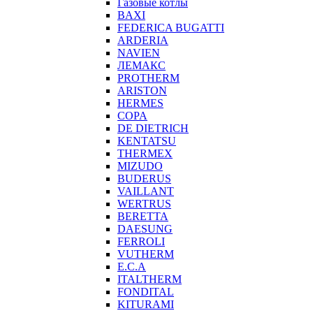
Газовые котлы
BAXI
FEDERICA BUGATTI
ARDERIA
NAVIEN
ЛЕМАКС
PROTHERM
ARISTON
HERMES
COPA
DE DIETRICH
KENTATSU
THERMEX
MIZUDO
BUDERUS
VAILLANT
WERTRUS
BERETTA
DAESUNG
FERROLI
VUTHERM
E.C.A
ITALTHERM
FONDITAL
KITURAMI