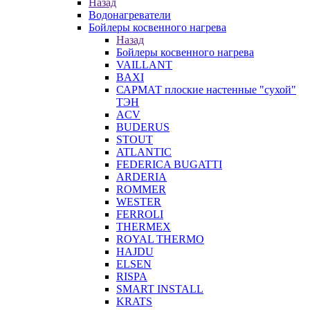
Назад
Водонагреватели
Бойлеры косвенного нагрева
Назад
Бойлеры косвенного нагрева
VAILLANT
BAXI
САРМАТ плоские настенные "сухой"
ТЭН
ACV
BUDERUS
STOUT
ATLANTIC
FEDERICA BUGATTI
ARDERIA
ROMMER
WESTER
FERROLI
THERMEX
ROYAL THERMO
HAJDU
ELSEN
RISPA
SMART INSTALL
KRATS