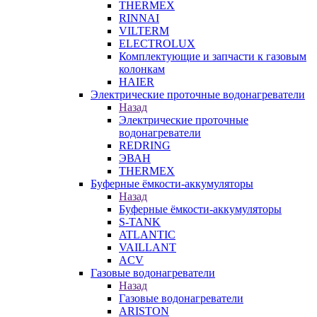
THERMEX
RINNAI
VILTERM
ELECTROLUX
Комплектующие и запчасти к газовым
колонкам
HAIER
Электрические проточные водонагреватели
Назад
Электрические проточные
водонагреватели
REDRING
ЭВАН
THERMEX
Буферные ёмкости-аккумуляторы
Назад
Буферные ёмкости-аккумуляторы
S-TANK
ATLANTIC
VAILLANT
ACV
Газовые водонагреватели
Назад
Газовые водонагреватели
ARISTON