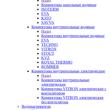
Назад
Конвекторы напольные водяные
ISOTERM
EVA
КЗТО
SAVVA
Конвекторы внутрипольные водяные
Назад
Конвекторы внутрипольные водяные
EVA
TECHNO
VITRON
STOUT
KVZ
ROYAL THERMO
ROMMER
Конвекторы внутрипольные электрические
Назад
Конвекторы внутрипольные
электрические
Конвекторы VITRON электрические с
вентилятором
Конвекторы VITRON электрические
без вентилятора
Водонагреватели