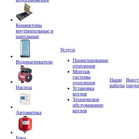
Конвекторы
внутрипольные и
напольные
Услуги
Проектирование
Водонагреватели
отопления
Монтаж
системы
Наши
Внест
отопления
работы
предо
Насосы
Установка
котлов
Техническое
обслуживание
котлов
Автоматика
Баки