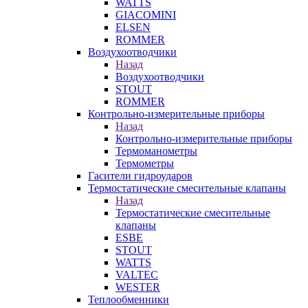
WATTS
GIACOMINI
ELSEN
ROMMER
Воздухоотводчики
Назад
Воздухоотводчики
STOUT
ROMMER
Контрольно-измерительные приборы
Назад
Контрольно-измерительные приборы
Термоманометры
Термометры
Гасители гидроударов
Термостатические смесительные клапаны
Назад
Термостатические смесительные
клапаны
ESBE
STOUT
WATTS
VALTEC
WESTER
Теплообменники