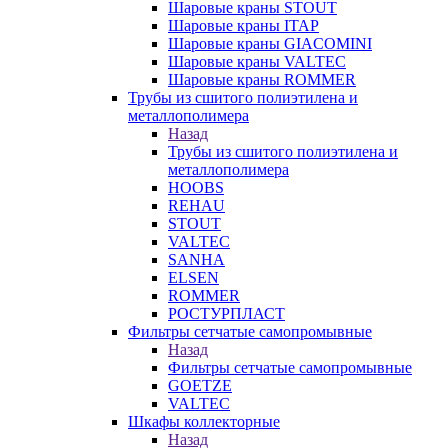
Шаровые краны STOUT
Шаровые краны ITAP
Шаровые краны GIACOMINI
Шаровые краны VALTEC
Шаровые краны ROMMER
Трубы из сшитого полиэтилена и
металлополимера
Назад
Трубы из сшитого полиэтилена и
металлополимера
HOOBS
REHAU
STOUT
VALTEC
SANHA
ELSEN
ROMMER
РОСТУРПЛАСТ
Фильтры сетчатые самопромывные
Назад
Фильтры сетчатые самопромывные
GOETZE
VALTEC
Шкафы коллекторные
Назад