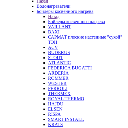
Назад
Водонагреватели
Бойлеры косвенного нагрева
Назад
Бойлеры косвенного нагрева
VAILLANT
BAXI
САРМАТ плоские настенные "сухой"
ТЭН
ACV
BUDERUS
STOUT
ATLANTIC
FEDERICA BUGATTI
ARDERIA
ROMMER
WESTER
FERROLI
THERMEX
ROYAL THERMO
HAJDU
ELSEN
RISPA
SMART INSTALL
KRATS