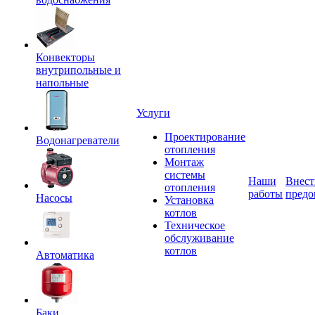
Конвекторы
внутрипольные и
напольные
Услуги
Проектирование
Водонагреватели
отопления
Монтаж
системы
Наши
Внест
отопления
работы
предо
Насосы
Установка
котлов
Техническое
обслуживание
котлов
Автоматика
Баки