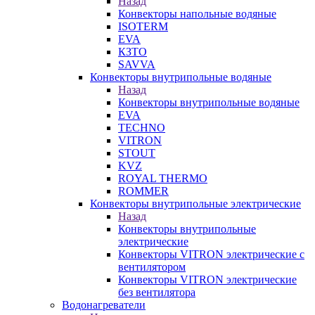
Назад
Конвекторы напольные водяные
ISOTERM
EVA
КЗТО
SAVVA
Конвекторы внутрипольные водяные
Назад
Конвекторы внутрипольные водяные
EVA
TECHNO
VITRON
STOUT
KVZ
ROYAL THERMO
ROMMER
Конвекторы внутрипольные электрические
Назад
Конвекторы внутрипольные
электрические
Конвекторы VITRON электрические с
вентилятором
Конвекторы VITRON электрические
без вентилятора
Водонагреватели