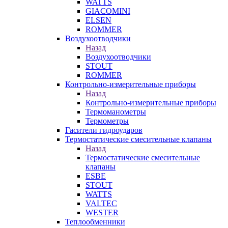
WATTS
GIACOMINI
ELSEN
ROMMER
Воздухоотводчики
Назад
Воздухоотводчики
STOUT
ROMMER
Контрольно-измерительные приборы
Назад
Контрольно-измерительные приборы
Термоманометры
Термометры
Гасители гидроударов
Термостатические смесительные клапаны
Назад
Термостатические смесительные
клапаны
ESBE
STOUT
WATTS
VALTEC
WESTER
Теплообменники