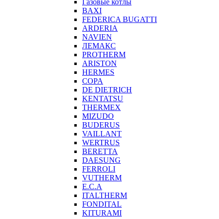
Газовые котлы
BAXI
FEDERICA BUGATTI
ARDERIA
NAVIEN
ЛЕМАКС
PROTHERM
ARISTON
HERMES
COPA
DE DIETRICH
KENTATSU
THERMEX
MIZUDO
BUDERUS
VAILLANT
WERTRUS
BERETTA
DAESUNG
FERROLI
VUTHERM
E.C.A
ITALTHERM
FONDITAL
KITURAMI