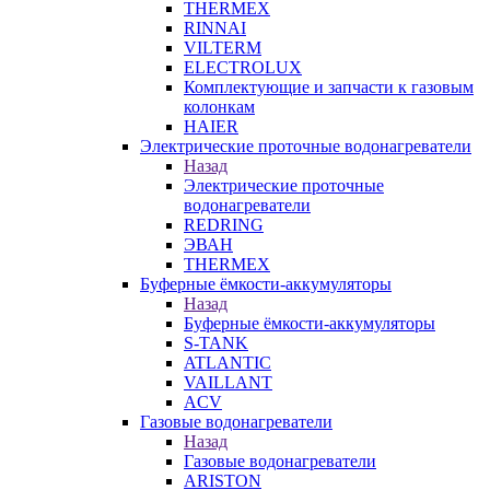
THERMEX
RINNAI
VILTERM
ELECTROLUX
Комплектующие и запчасти к газовым
колонкам
HAIER
Электрические проточные водонагреватели
Назад
Электрические проточные
водонагреватели
REDRING
ЭВАН
THERMEX
Буферные ёмкости-аккумуляторы
Назад
Буферные ёмкости-аккумуляторы
S-TANK
ATLANTIC
VAILLANT
ACV
Газовые водонагреватели
Назад
Газовые водонагреватели
ARISTON