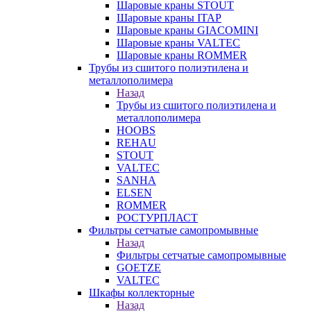
Шаровые краны STOUT
Шаровые краны ITAP
Шаровые краны GIACOMINI
Шаровые краны VALTEC
Шаровые краны ROMMER
Трубы из сшитого полиэтилена и
металлополимера
Назад
Трубы из сшитого полиэтилена и
металлополимера
HOOBS
REHAU
STOUT
VALTEC
SANHA
ELSEN
ROMMER
РОСТУРПЛАСТ
Фильтры сетчатые самопромывные
Назад
Фильтры сетчатые самопромывные
GOETZE
VALTEC
Шкафы коллекторные
Назад