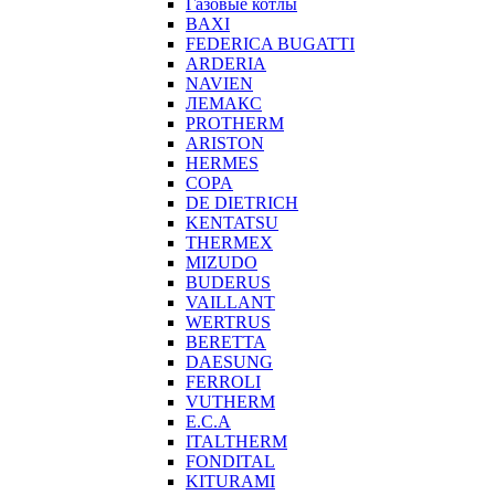
Газовые котлы
BAXI
FEDERICA BUGATTI
ARDERIA
NAVIEN
ЛЕМАКС
PROTHERM
ARISTON
HERMES
COPA
DE DIETRICH
KENTATSU
THERMEX
MIZUDO
BUDERUS
VAILLANT
WERTRUS
BERETTA
DAESUNG
FERROLI
VUTHERM
E.C.A
ITALTHERM
FONDITAL
KITURAMI