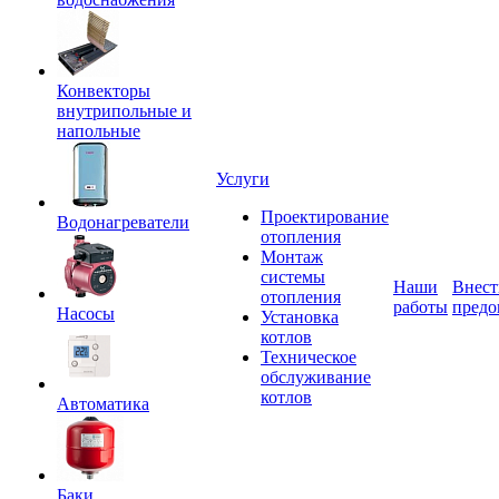
Конвекторы
внутрипольные и
напольные
Услуги
Проектирование
Водонагреватели
отопления
Монтаж
системы
Наши
Внест
отопления
работы
предо
Насосы
Установка
котлов
Техническое
обслуживание
котлов
Автоматика
Баки