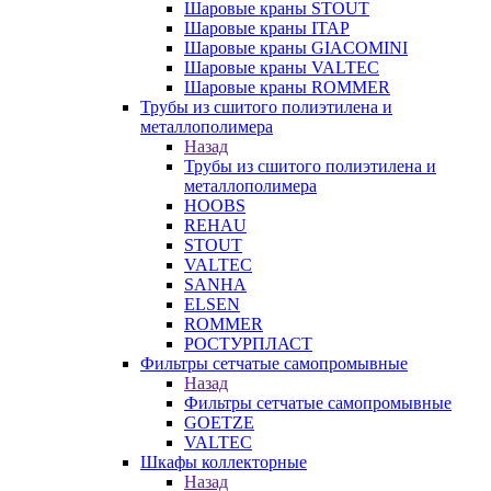
Шаровые краны STOUT
Шаровые краны ITAP
Шаровые краны GIACOMINI
Шаровые краны VALTEC
Шаровые краны ROMMER
Трубы из сшитого полиэтилена и
металлополимера
Назад
Трубы из сшитого полиэтилена и
металлополимера
HOOBS
REHAU
STOUT
VALTEC
SANHA
ELSEN
ROMMER
РОСТУРПЛАСТ
Фильтры сетчатые самопромывные
Назад
Фильтры сетчатые самопромывные
GOETZE
VALTEC
Шкафы коллекторные
Назад