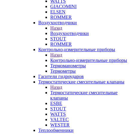
WATTS
GIACOMINI
ELSEN
ROMMER
Воздухоотводчики
Назад
Воздухоотводчики
STOUT
ROMMER
Контрольно-измерительные приборы
Назад
Контрольно-измерительные приборы
Термоманометры
Термометры
Гасители гидроударов
Термостатические смесительные клапаны
Назад
Термостатические смесительные
клапаны
ESBE
STOUT
WATTS
VALTEC
WESTER
Теплообменники