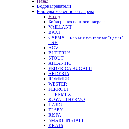
Назад
Водонагреватели
Бойлеры косвенного нагрева
Назад
Бойлеры косвенного нагрева
VAILLANT
BAXI
САРМАТ плоские настенные "сухой"
ТЭН
ACV
BUDERUS
STOUT
ATLANTIC
FEDERICA BUGATTI
ARDERIA
ROMMER
WESTER
FERROLI
THERMEX
ROYAL THERMO
HAJDU
ELSEN
RISPA
SMART INSTALL
KRATS