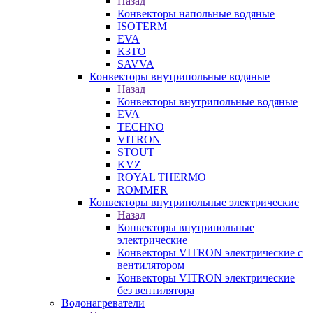
Назад
Конвекторы напольные водяные
ISOTERM
EVA
КЗТО
SAVVA
Конвекторы внутрипольные водяные
Назад
Конвекторы внутрипольные водяные
EVA
TECHNO
VITRON
STOUT
KVZ
ROYAL THERMO
ROMMER
Конвекторы внутрипольные электрические
Назад
Конвекторы внутрипольные
электрические
Конвекторы VITRON электрические с
вентилятором
Конвекторы VITRON электрические
без вентилятора
Водонагреватели