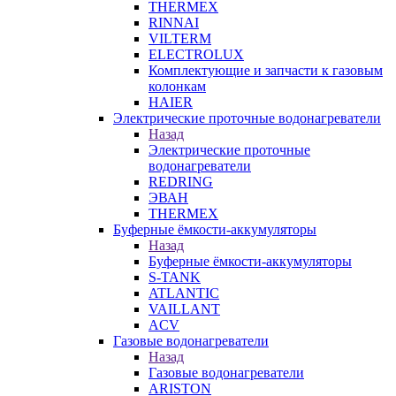
THERMEX
RINNAI
VILTERM
ELECTROLUX
Комплектующие и запчасти к газовым
колонкам
HAIER
Электрические проточные водонагреватели
Назад
Электрические проточные
водонагреватели
REDRING
ЭВАН
THERMEX
Буферные ёмкости-аккумуляторы
Назад
Буферные ёмкости-аккумуляторы
S-TANK
ATLANTIC
VAILLANT
ACV
Газовые водонагреватели
Назад
Газовые водонагреватели
ARISTON