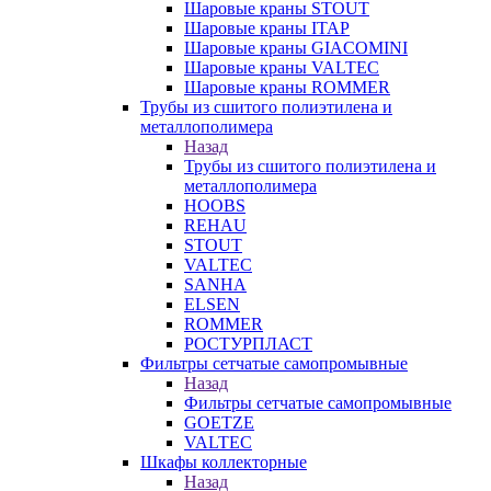
Шаровые краны STOUT
Шаровые краны ITAP
Шаровые краны GIACOMINI
Шаровые краны VALTEC
Шаровые краны ROMMER
Трубы из сшитого полиэтилена и
металлополимера
Назад
Трубы из сшитого полиэтилена и
металлополимера
HOOBS
REHAU
STOUT
VALTEC
SANHA
ELSEN
ROMMER
РОСТУРПЛАСТ
Фильтры сетчатые самопромывные
Назад
Фильтры сетчатые самопромывные
GOETZE
VALTEC
Шкафы коллекторные
Назад