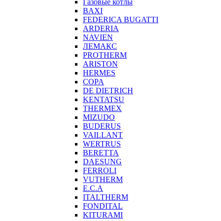
Газовые котлы
BAXI
FEDERICA BUGATTI
ARDERIA
NAVIEN
ЛЕМАКС
PROTHERM
ARISTON
HERMES
COPA
DE DIETRICH
KENTATSU
THERMEX
MIZUDO
BUDERUS
VAILLANT
WERTRUS
BERETTA
DAESUNG
FERROLI
VUTHERM
E.C.A
ITALTHERM
FONDITAL
KITURAMI