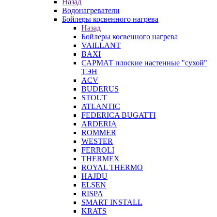
Назад
Водонагреватели
Бойлеры косвенного нагрева
Назад
Бойлеры косвенного нагрева
VAILLANT
BAXI
САРМАТ плоские настенные "сухой"
ТЭН
ACV
BUDERUS
STOUT
ATLANTIC
FEDERICA BUGATTI
ARDERIA
ROMMER
WESTER
FERROLI
THERMEX
ROYAL THERMO
HAJDU
ELSEN
RISPA
SMART INSTALL
KRATS