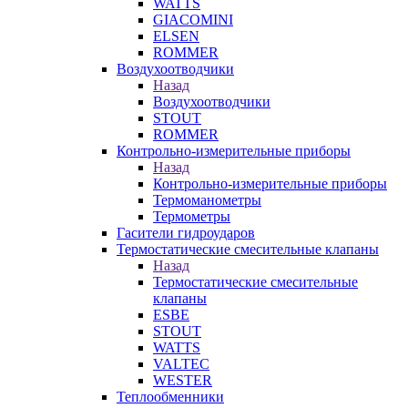
WATTS
GIACOMINI
ELSEN
ROMMER
Воздухоотводчики
Назад
Воздухоотводчики
STOUT
ROMMER
Контрольно-измерительные приборы
Назад
Контрольно-измерительные приборы
Термоманометры
Термометры
Гасители гидроударов
Термостатические смесительные клапаны
Назад
Термостатические смесительные
клапаны
ESBE
STOUT
WATTS
VALTEC
WESTER
Теплообменники