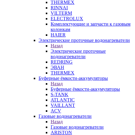
THERMEX
RINNAI
VILTERM
ELECTROLUX
Комплектующие и запчасти к газовым
колонкам
HAIER
Электрические проточные водонагреватели
Назад
Электрические проточные
водонагреватели
REDRING
ЭВАН
THERMEX
Буферные ёмкости-аккумуляторы
Назад
Буферные ёмкости-аккумуляторы
S-TANK
ATLANTIC
VAILLANT
ACV
Газовые водонагреватели
Назад
Газовые водонагреватели
ARISTON