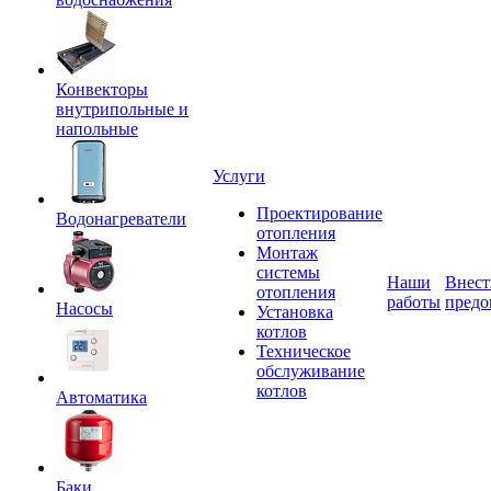
Конвекторы
внутрипольные и
напольные
Услуги
Проектирование
Водонагреватели
отопления
Монтаж
системы
Наши
Внест
отопления
работы
предо
Насосы
Установка
котлов
Техническое
обслуживание
котлов
Автоматика
Баки