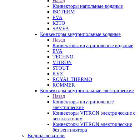
Назад
Конвекторы напольные водяные
ISOTERM
EVA
КЗТО
SAVVA
Конвекторы внутрипольные водяные
Назад
Конвекторы внутрипольные водяные
EVA
TECHNO
VITRON
STOUT
KVZ
ROYAL THERMO
ROMMER
Конвекторы внутрипольные электрические
Назад
Конвекторы внутрипольные
электрические
Конвекторы VITRON электрические с
вентилятором
Конвекторы VITRON электрические
без вентилятора
Водонагреватели