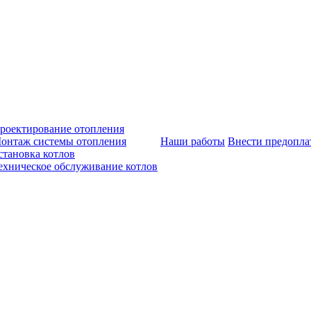
роектирование отопления
онтаж системы отопления
Наши работы
Внести предопла
становка котлов
ехническое обслуживание котлов