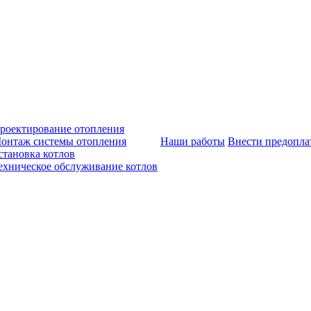
роектирование отопления
онтаж системы отопления
Наши работы
Внести предопла
становка котлов
ехническое обслуживание котлов