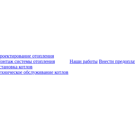
роектирование отопления
онтаж системы отопления
Наши работы
Внести предопла
становка котлов
ехническое обслуживание котлов