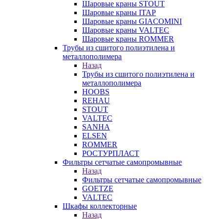
Шаровые краны STOUT
Шаровые краны ITAP
Шаровые краны GIACOMINI
Шаровые краны VALTEC
Шаровые краны ROMMER
Трубы из сшитого полиэтилена и
металлополимера
Назад
Трубы из сшитого полиэтилена и
металлополимера
HOOBS
REHAU
STOUT
VALTEC
SANHA
ELSEN
ROMMER
РОСТУРПЛАСТ
Фильтры сетчатые самопромывные
Назад
Фильтры сетчатые самопромывные
GOETZE
VALTEC
Шкафы коллекторные
Назад