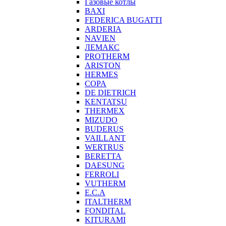
Газовые котлы
BAXI
FEDERICA BUGATTI
ARDERIA
NAVIEN
ЛЕМАКС
PROTHERM
ARISTON
HERMES
COPA
DE DIETRICH
KENTATSU
THERMEX
MIZUDO
BUDERUS
VAILLANT
WERTRUS
BERETTA
DAESUNG
FERROLI
VUTHERM
E.C.A
ITALTHERM
FONDITAL
KITURAMI