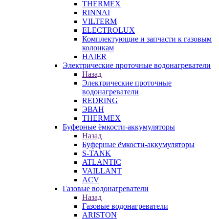
THERMEX
RINNAI
VILTERM
ELECTROLUX
Комплектующие и запчасти к газовым
колонкам
HAIER
Электрические проточные водонагреватели
Назад
Электрические проточные
водонагреватели
REDRING
ЭВАН
THERMEX
Буферные ёмкости-аккумуляторы
Назад
Буферные ёмкости-аккумуляторы
S-TANK
ATLANTIC
VAILLANT
ACV
Газовые водонагреватели
Назад
Газовые водонагреватели
ARISTON