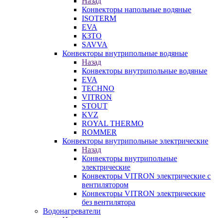
Назад
Конвекторы напольные водяные
ISOTERM
EVA
КЗТО
SAVVA
Конвекторы внутрипольные водяные
Назад
Конвекторы внутрипольные водяные
EVA
TECHNO
VITRON
STOUT
KVZ
ROYAL THERMO
ROMMER
Конвекторы внутрипольные электрические
Назад
Конвекторы внутрипольные
электрические
Конвекторы VITRON электрические с
вентилятором
Конвекторы VITRON электрические
без вентилятора
Водонагреватели