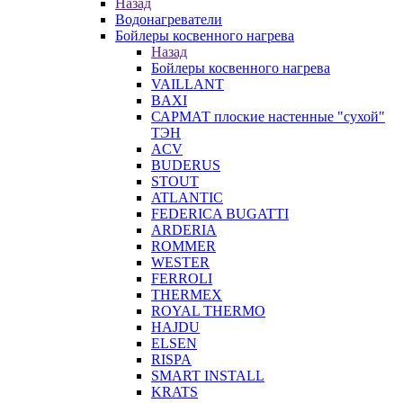
Назад
Водонагреватели
Бойлеры косвенного нагрева
Назад
Бойлеры косвенного нагрева
VAILLANT
BAXI
САРМАТ плоские настенные "сухой"
ТЭН
ACV
BUDERUS
STOUT
ATLANTIC
FEDERICA BUGATTI
ARDERIA
ROMMER
WESTER
FERROLI
THERMEX
ROYAL THERMO
HAJDU
ELSEN
RISPA
SMART INSTALL
KRATS