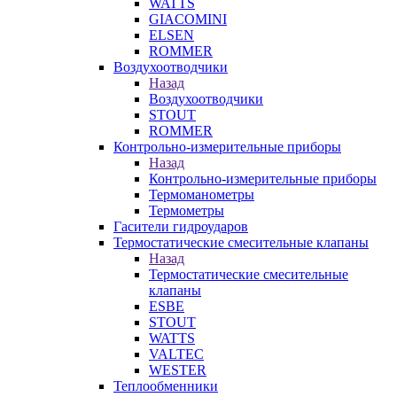
WATTS
GIACOMINI
ELSEN
ROMMER
Воздухоотводчики
Назад
Воздухоотводчики
STOUT
ROMMER
Контрольно-измерительные приборы
Назад
Контрольно-измерительные приборы
Термоманометры
Термометры
Гасители гидроударов
Термостатические смесительные клапаны
Назад
Термостатические смесительные
клапаны
ESBE
STOUT
WATTS
VALTEC
WESTER
Теплообменники