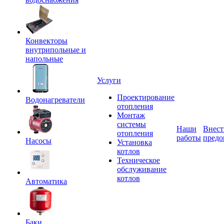
Конвекторы
внутрипольные и
напольные
Услуги
Проектирование
Водонагреватели
отопления
Монтаж
системы
Наши
Внест
отопления
работы
предо
Насосы
Установка
котлов
Техническое
обслуживание
котлов
Автоматика
Баки