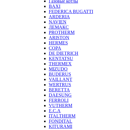
Газовые котлы
BAXI
FEDERICA BUGATTI
ARDERIA
NAVIEN
ЛЕМАКС
PROTHERM
ARISTON
HERMES
COPA
DE DIETRICH
KENTATSU
THERMEX
MIZUDO
BUDERUS
VAILLANT
WERTRUS
BERETTA
DAESUNG
FERROLI
VUTHERM
E.C.A
ITALTHERM
FONDITAL
KITURAMI