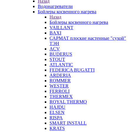
Назад
Водонагреватели
Бойлеры косвенного нагрева
Назад
Бойлеры косвенного нагрева
VAILLANT
BAXI
САРМАТ плоские настенные "сухой"
ТЭН
ACV
BUDERUS
STOUT
ATLANTIC
FEDERICA BUGATTI
ARDERIA
ROMMER
WESTER
FERROLI
THERMEX
ROYAL THERMO
HAJDU
ELSEN
RISPA
SMART INSTALL
KRATS