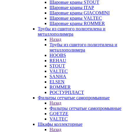
Шаровые краны STOUT
Шаровые краны ITAP
Шаровые краны GIACOMINI
Шаровые краны VALTEC
Шаровые краны ROMMER
Трубы из сшитого полиэтилена и
металлополимера
Назад
Трубы из сшитого полиэтилена и
металлополимера
HOOBS
REHAU
STOUT
VALTEC
SANHA
ELSEN
ROMMER
РОСТУРПЛАСТ
Фильтры сетчатые самопромывные
Назад
Фильтры сетчатые самопромывные
GOETZE
VALTEC
Шкафы коллекторные
Назад