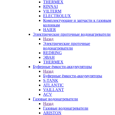
THERMEX
RINNAI
VILTERM
ELECTROLUX
Комплектующие и запчасти к газовым
колонкам
HAIER
Электрические проточные водонагреватели
Назад
Электрические проточные
водонагреватели
REDRING
ЭВАН
THERMEX
Буферные ёмкости-аккумуляторы
Назад
Буферные ёмкости-аккумуляторы
S-TANK
ATLANTIC
VAILLANT
ACV
Газовые водонагреватели
Назад
Газовые водонагреватели
ARISTON