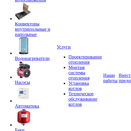
Конвекторы
внутрипольные и
напольные
Услуги
Проектирование
Водонагреватели
отопления
Монтаж
системы
Наши
Внест
отопления
работы
предо
Насосы
Установка
котлов
Техническое
обслуживание
котлов
Автоматика
Баки