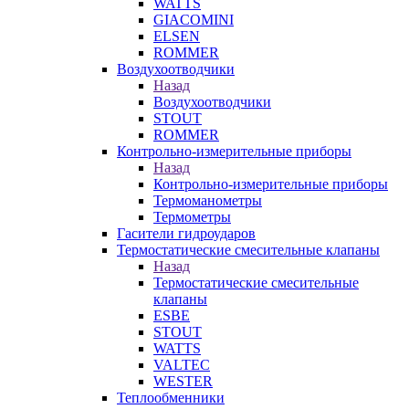
WATTS
GIACOMINI
ELSEN
ROMMER
Воздухоотводчики
Назад
Воздухоотводчики
STOUT
ROMMER
Контрольно-измерительные приборы
Назад
Контрольно-измерительные приборы
Термоманометры
Термометры
Гасители гидроударов
Термостатические смесительные клапаны
Назад
Термостатические смесительные
клапаны
ESBE
STOUT
WATTS
VALTEC
WESTER
Теплообменники