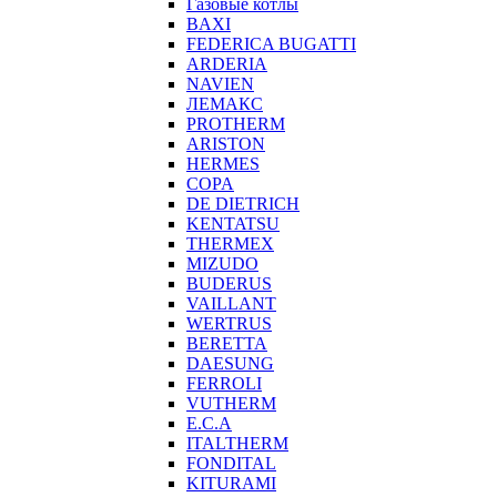
Газовые котлы
BAXI
FEDERICA BUGATTI
ARDERIA
NAVIEN
ЛЕМАКС
PROTHERM
ARISTON
HERMES
COPA
DE DIETRICH
KENTATSU
THERMEX
MIZUDO
BUDERUS
VAILLANT
WERTRUS
BERETTA
DAESUNG
FERROLI
VUTHERM
E.C.A
ITALTHERM
FONDITAL
KITURAMI