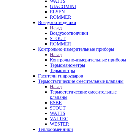
WATTS
GIACOMINI
ELSEN
ROMMER
Воздухоотводчики
Назад
Воздухоотводчики
STOUT
ROMMER
Контрольно-измерительные приборы
Назад
Контрольно-измерительные приборы
Термоманометры
Термометры
Гасители гидроударов
Термостатические смесительные клапаны
Назад
Термостатические смесительные
клапаны
ESBE
STOUT
WATTS
VALTEC
WESTER
Теплообменники