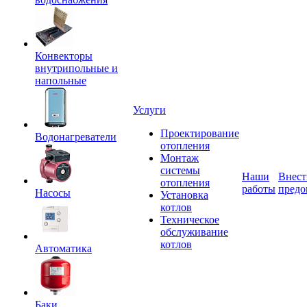
Конвекторы
внутрипольные и
напольные
Услуги
Проектирование
Водонагреватели
отопления
Монтаж
системы
Наши
Внест
отопления
работы
предо
Насосы
Установка
котлов
Техническое
обслуживание
котлов
Автоматика
Баки