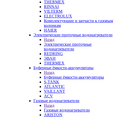
THERMEX
RINNAI
VILTERM
ELECTROLUX
Комплектующие и запчасти к газовым
колонкам
HAIER
Электрические проточные водонагреватели
Назад
Электрические проточные
водонагреватели
REDRING
ЭВАН
THERMEX
Буферные ёмкости-аккумуляторы
Назад
Буферные ёмкости-аккумуляторы
S-TANK
ATLANTIC
VAILLANT
ACV
Газовые водонагреватели
Назад
Газовые водонагреватели
ARISTON