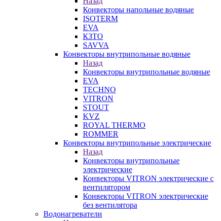
Назад
Конвекторы напольные водяные
ISOTERM
EVA
КЗТО
SAVVA
Конвекторы внутрипольные водяные
Назад
Конвекторы внутрипольные водяные
EVA
TECHNO
VITRON
STOUT
KVZ
ROYAL THERMO
ROMMER
Конвекторы внутрипольные электрические
Назад
Конвекторы внутрипольные
электрические
Конвекторы VITRON электрические с
вентилятором
Конвекторы VITRON электрические
без вентилятора
Водонагреватели