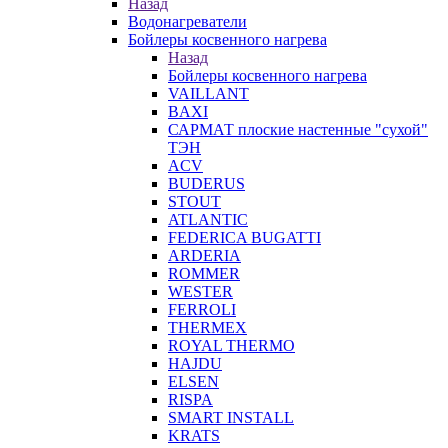
Назад
Водонагреватели
Бойлеры косвенного нагрева
Назад
Бойлеры косвенного нагрева
VAILLANT
BAXI
САРМАТ плоские настенные "сухой"
ТЭН
ACV
BUDERUS
STOUT
ATLANTIC
FEDERICA BUGATTI
ARDERIA
ROMMER
WESTER
FERROLI
THERMEX
ROYAL THERMO
HAJDU
ELSEN
RISPA
SMART INSTALL
KRATS