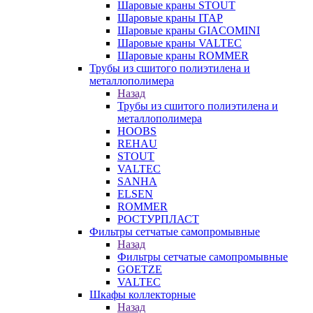
Шаровые краны STOUT
Шаровые краны ITAP
Шаровые краны GIACOMINI
Шаровые краны VALTEC
Шаровые краны ROMMER
Трубы из сшитого полиэтилена и
металлополимера
Назад
Трубы из сшитого полиэтилена и
металлополимера
HOOBS
REHAU
STOUT
VALTEC
SANHA
ELSEN
ROMMER
РОСТУРПЛАСТ
Фильтры сетчатые самопромывные
Назад
Фильтры сетчатые самопромывные
GOETZE
VALTEC
Шкафы коллекторные
Назад