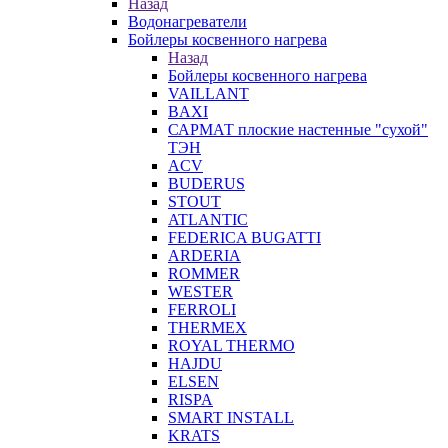
Назад
Водонагреватели
Бойлеры косвенного нагрева
Назад
Бойлеры косвенного нагрева
VAILLANT
BAXI
САРМАТ плоские настенные "сухой"
ТЭН
ACV
BUDERUS
STOUT
ATLANTIC
FEDERICA BUGATTI
ARDERIA
ROMMER
WESTER
FERROLI
THERMEX
ROYAL THERMO
HAJDU
ELSEN
RISPA
SMART INSTALL
KRATS