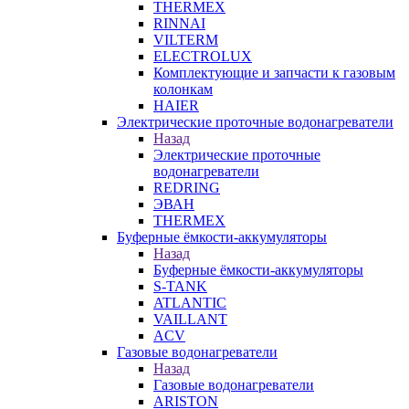
THERMEX
RINNAI
VILTERM
ELECTROLUX
Комплектующие и запчасти к газовым
колонкам
HAIER
Электрические проточные водонагреватели
Назад
Электрические проточные
водонагреватели
REDRING
ЭВАН
THERMEX
Буферные ёмкости-аккумуляторы
Назад
Буферные ёмкости-аккумуляторы
S-TANK
ATLANTIC
VAILLANT
ACV
Газовые водонагреватели
Назад
Газовые водонагреватели
ARISTON