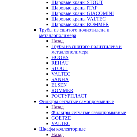
Шаровые краны STOUT
Шаровые краны ITAP
Шаровые краны GIACOMINI
Шаровые краны VALTEC
Шаровые краны ROMMER
Трубы из сшитого полиэтилена и
металлополимера
Назад
Трубы из сшитого полиэтилена и
металлополимера
HOOBS
REHAU
STOUT
VALTEC
SANHA
ELSEN
ROMMER
РОСТУРПЛАСТ
Фильтры сетчатые самопромывные
Назад
Фильтры сетчатые самопромывные
GOETZE
VALTEC
Шкафы коллекторные
Назад