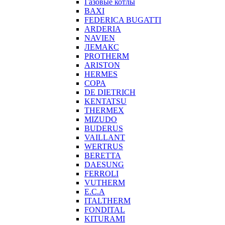
Газовые котлы
BAXI
FEDERICA BUGATTI
ARDERIA
NAVIEN
ЛЕМАКС
PROTHERM
ARISTON
HERMES
COPA
DE DIETRICH
KENTATSU
THERMEX
MIZUDO
BUDERUS
VAILLANT
WERTRUS
BERETTA
DAESUNG
FERROLI
VUTHERM
E.C.A
ITALTHERM
FONDITAL
KITURAMI