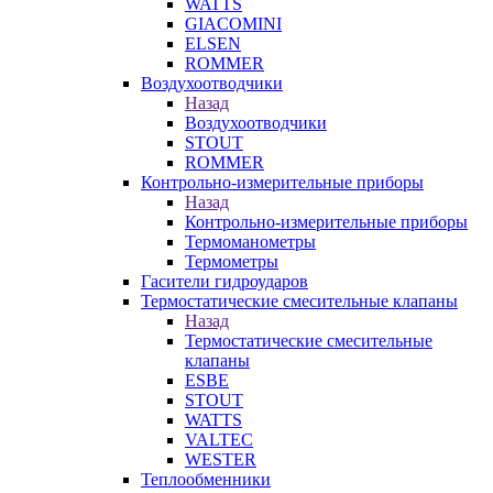
WATTS
GIACOMINI
ELSEN
ROMMER
Воздухоотводчики
Назад
Воздухоотводчики
STOUT
ROMMER
Контрольно-измерительные приборы
Назад
Контрольно-измерительные приборы
Термоманометры
Термометры
Гасители гидроударов
Термостатические смесительные клапаны
Назад
Термостатические смесительные
клапаны
ESBE
STOUT
WATTS
VALTEC
WESTER
Теплообменники