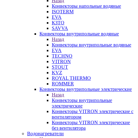
Назад
Конвекторы напольные водяные
ISOTERM
EVA
КЗТО
SAVVA
Конвекторы внутрипольные водяные
Назад
Конвекторы внутрипольные водяные
EVA
TECHNO
VITRON
STOUT
KVZ
ROYAL THERMO
ROMMER
Конвекторы внутрипольные электрические
Назад
Конвекторы внутрипольные
электрические
Конвекторы VITRON электрические с
вентилятором
Конвекторы VITRON электрические
без вентилятора
Водонагреватели