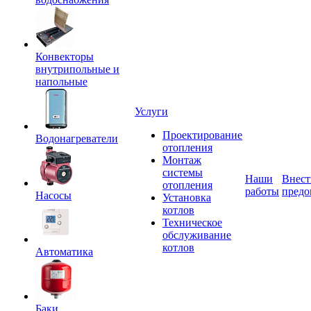
Конвекторы
внутрипольные и
напольные
Услуги
Проектирование
Водонагреватели
отопления
Монтаж
системы
Наши
Внест
отопления
работы
предо
Насосы
Установка
котлов
Техническое
обслуживание
котлов
Автоматика
Баки