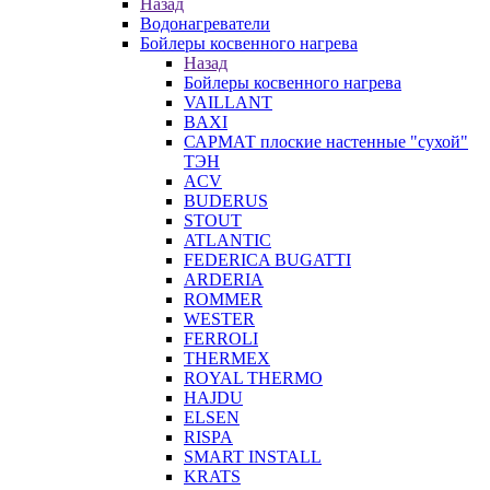
Назад
Водонагреватели
Бойлеры косвенного нагрева
Назад
Бойлеры косвенного нагрева
VAILLANT
BAXI
САРМАТ плоские настенные "сухой"
ТЭН
ACV
BUDERUS
STOUT
ATLANTIC
FEDERICA BUGATTI
ARDERIA
ROMMER
WESTER
FERROLI
THERMEX
ROYAL THERMO
HAJDU
ELSEN
RISPA
SMART INSTALL
KRATS