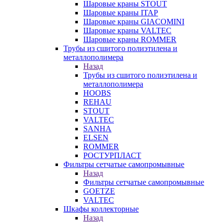
Шаровые краны STOUT
Шаровые краны ITAP
Шаровые краны GIACOMINI
Шаровые краны VALTEC
Шаровые краны ROMMER
Трубы из сшитого полиэтилена и
металлополимера
Назад
Трубы из сшитого полиэтилена и
металлополимера
HOOBS
REHAU
STOUT
VALTEC
SANHA
ELSEN
ROMMER
РОСТУРПЛАСТ
Фильтры сетчатые самопромывные
Назад
Фильтры сетчатые самопромывные
GOETZE
VALTEC
Шкафы коллекторные
Назад