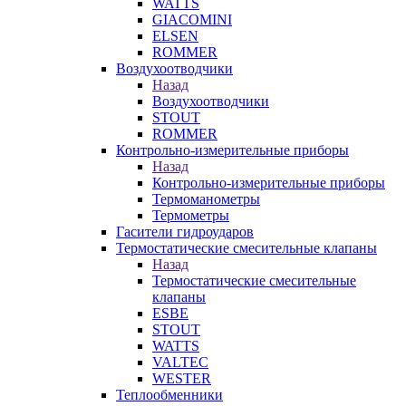
WATTS
GIACOMINI
ELSEN
ROMMER
Воздухоотводчики
Назад
Воздухоотводчики
STOUT
ROMMER
Контрольно-измерительные приборы
Назад
Контрольно-измерительные приборы
Термоманометры
Термометры
Гасители гидроударов
Термостатические смесительные клапаны
Назад
Термостатические смесительные
клапаны
ESBE
STOUT
WATTS
VALTEC
WESTER
Теплообменники