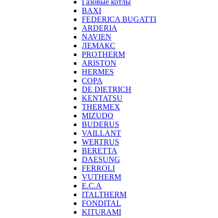
Газовые котлы
BAXI
FEDERICA BUGATTI
ARDERIA
NAVIEN
ЛЕМАКС
PROTHERM
ARISTON
HERMES
COPA
DE DIETRICH
KENTATSU
THERMEX
MIZUDO
BUDERUS
VAILLANT
WERTRUS
BERETTA
DAESUNG
FERROLI
VUTHERM
E.C.A
ITALTHERM
FONDITAL
KITURAMI