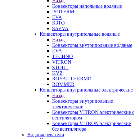
Назад
Конвекторы напольные водяные
ISOTERM
EVA
КЗТО
SAVVA
Конвекторы внутрипольные водяные
Назад
Конвекторы внутрипольные водяные
EVA
TECHNO
VITRON
STOUT
KVZ
ROYAL THERMO
ROMMER
Конвекторы внутрипольные электрические
Назад
Конвекторы внутрипольные
электрические
Конвекторы VITRON электрические с
вентилятором
Конвекторы VITRON электрические
без вентилятора
Водонагреватели