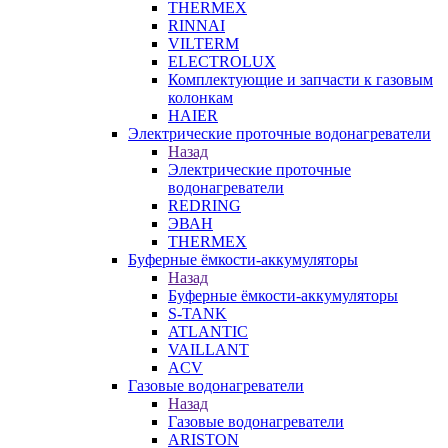
THERMEX
RINNAI
VILTERM
ELECTROLUX
Комплектующие и запчасти к газовым
колонкам
HAIER
Электрические проточные водонагреватели
Назад
Электрические проточные
водонагреватели
REDRING
ЭВАН
THERMEX
Буферные ёмкости-аккумуляторы
Назад
Буферные ёмкости-аккумуляторы
S-TANK
ATLANTIC
VAILLANT
ACV
Газовые водонагреватели
Назад
Газовые водонагреватели
ARISTON