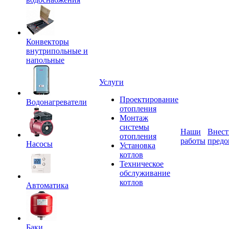
Конвекторы
внутрипольные и
напольные
Услуги
Проектирование
Водонагреватели
отопления
Монтаж
системы
Наши
Внест
отопления
работы
предо
Насосы
Установка
котлов
Техническое
обслуживание
котлов
Автоматика
Баки