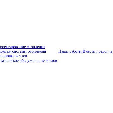
роектирование отопления
онтаж системы отопления
Наши работы
Внести предопла
становка котлов
ехническое обслуживание котлов