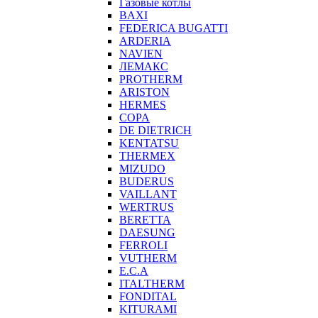
Газовые котлы
BAXI
FEDERICA BUGATTI
ARDERIA
NAVIEN
ЛЕМАКС
PROTHERM
ARISTON
HERMES
COPA
DE DIETRICH
KENTATSU
THERMEX
MIZUDO
BUDERUS
VAILLANT
WERTRUS
BERETTA
DAESUNG
FERROLI
VUTHERM
E.C.A
ITALTHERM
FONDITAL
KITURAMI