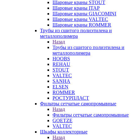
Шаровые краны STOUT
Шаровые краны ITAP
Шаровые краны GIACOMINI
Шаровые краны VALTEC
Шаровые краны ROMMER
Трубы из сшитого полиэтилена и
металлополимера
Назад
Трубы из сшитого полиэтилена и
металлополимера
HOOBS
REHAU
STOUT
VALTEC
SANHA
ELSEN
ROMMER
РОСТУРПЛАСТ
Фильтры сетчатые самопромывные
Назад
Фильтры сетчатые самопромывные
GOETZE
VALTEC
Шкафы коллекторные
Назад