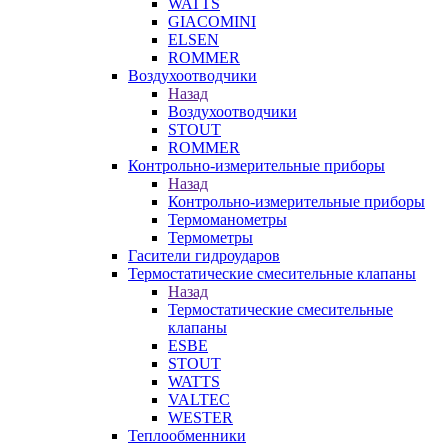
WATTS
GIACOMINI
ELSEN
ROMMER
Воздухоотводчики
Назад
Воздухоотводчики
STOUT
ROMMER
Контрольно-измерительные приборы
Назад
Контрольно-измерительные приборы
Термоманометры
Термометры
Гасители гидроударов
Термостатические смесительные клапаны
Назад
Термостатические смесительные
клапаны
ESBE
STOUT
WATTS
VALTEC
WESTER
Теплообменники