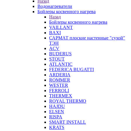
Назад
Водонагреватели
Бойлеры косвенного нагрева
Назад
Бойлеры косвенного нагрева
VAILLANT
BAXI
САРМАТ плоские настенные "сухой"
ТЭН
ACV
BUDERUS
STOUT
ATLANTIC
FEDERICA BUGATTI
ARDERIA
ROMMER
WESTER
FERROLI
THERMEX
ROYAL THERMO
HAJDU
ELSEN
RISPA
SMART INSTALL
KRATS