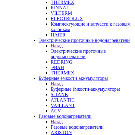
THERMEX
RINNAI
VILTERM
ELECTROLUX
Комплектующие и запчасти к газовым
колонкам
HAIER
Электрические проточные водонагреватели
Назад
Электрические проточные
водонагреватели
REDRING
ЭВАН
THERMEX
Буферные ёмкости-аккумуляторы
Назад
Буферные ёмкости-аккумуляторы
S-TANK
ATLANTIC
VAILLANT
ACV
Газовые водонагреватели
Назад
Газовые водонагреватели
ARISTON