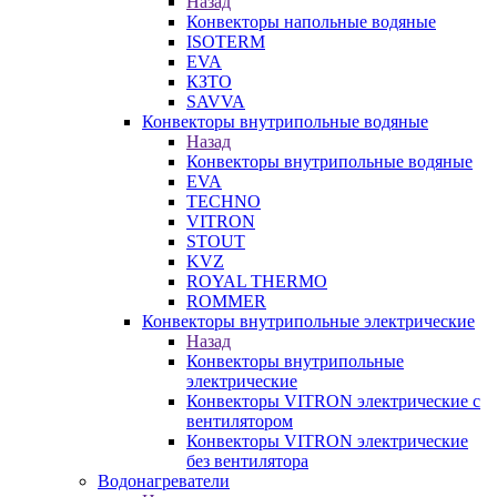
Назад
Конвекторы напольные водяные
ISOTERM
EVA
КЗТО
SAVVA
Конвекторы внутрипольные водяные
Назад
Конвекторы внутрипольные водяные
EVA
TECHNO
VITRON
STOUT
KVZ
ROYAL THERMO
ROMMER
Конвекторы внутрипольные электрические
Назад
Конвекторы внутрипольные
электрические
Конвекторы VITRON электрические с
вентилятором
Конвекторы VITRON электрические
без вентилятора
Водонагреватели