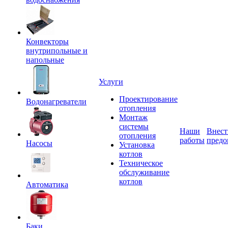
Конвекторы
внутрипольные и
напольные
Услуги
Проектирование
Водонагреватели
отопления
Монтаж
системы
Наши
Внест
отопления
работы
предо
Насосы
Установка
котлов
Техническое
обслуживание
котлов
Автоматика
Баки