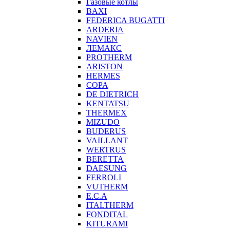
Газовые котлы
BAXI
FEDERICA BUGATTI
ARDERIA
NAVIEN
ЛЕМАКС
PROTHERM
ARISTON
HERMES
COPA
DE DIETRICH
KENTATSU
THERMEX
MIZUDO
BUDERUS
VAILLANT
WERTRUS
BERETTA
DAESUNG
FERROLI
VUTHERM
E.C.A
ITALTHERM
FONDITAL
KITURAMI