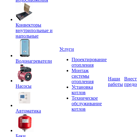
Конвекторы
внутрипольные и
напольные
Услуги
Проектирование
Водонагреватели
отопления
Монтаж
системы
Наши
Внест
отопления
работы
предо
Насосы
Установка
котлов
Техническое
обслуживание
котлов
Автоматика
Баки