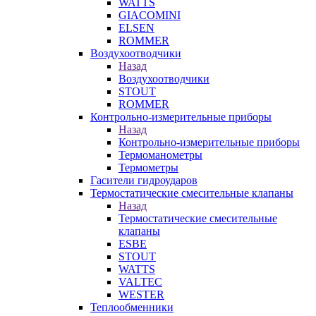
WATTS
GIACOMINI
ELSEN
ROMMER
Воздухоотводчики
Назад
Воздухоотводчики
STOUT
ROMMER
Контрольно-измерительные приборы
Назад
Контрольно-измерительные приборы
Термоманометры
Термометры
Гасители гидроударов
Термостатические смесительные клапаны
Назад
Термостатические смесительные
клапаны
ESBE
STOUT
WATTS
VALTEC
WESTER
Теплообменники