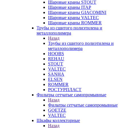
Шаровые краны STOUT
Шаровые краны ITAP
Шаровые краны GIACOMINI
Шаровые краны VALTEC
Шаровые краны ROMMER
Трубы из сшитого полиэтилена и
металлополимера
Назад
Трубы из сшитого полиэтилена и
металлополимера
HOOBS
REHAU
STOUT
VALTEC
SANHA
ELSEN
ROMMER
РОСТУРПЛАСТ
Фильтры сетчатые самопромывные
Назад
Фильтры сетчатые самопромывные
GOETZE
VALTEC
Шкафы коллекторные
Назад