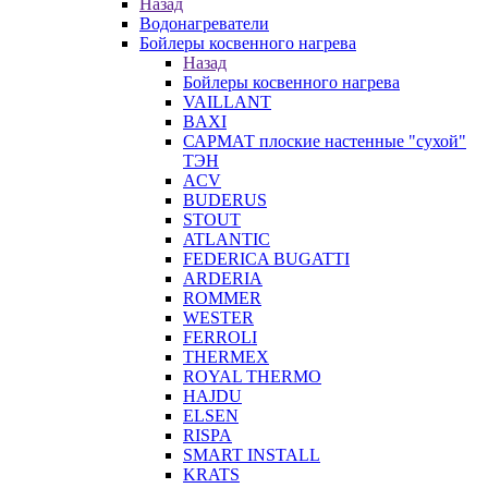
Назад
Водонагреватели
Бойлеры косвенного нагрева
Назад
Бойлеры косвенного нагрева
VAILLANT
BAXI
САРМАТ плоские настенные "сухой"
ТЭН
ACV
BUDERUS
STOUT
ATLANTIC
FEDERICA BUGATTI
ARDERIA
ROMMER
WESTER
FERROLI
THERMEX
ROYAL THERMO
HAJDU
ELSEN
RISPA
SMART INSTALL
KRATS