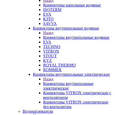
Назад
Конвекторы напольные водяные
ISOTERM
EVA
КЗТО
SAVVA
Конвекторы внутрипольные водяные
Назад
Конвекторы внутрипольные водяные
EVA
TECHNO
VITRON
STOUT
KVZ
ROYAL THERMO
ROMMER
Конвекторы внутрипольные электрические
Назад
Конвекторы внутрипольные
электрические
Конвекторы VITRON электрические с
вентилятором
Конвекторы VITRON электрические
без вентилятора
Водонагреватели