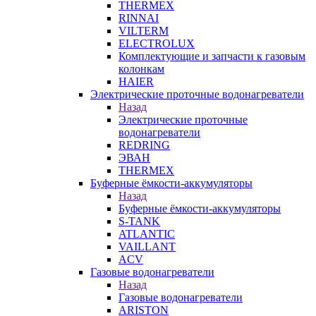
THERMEX
RINNAI
VILTERM
ELECTROLUX
Комплектующие и запчасти к газовым
колонкам
HAIER
Электрические проточные водонагреватели
Назад
Электрические проточные
водонагреватели
REDRING
ЭВАН
THERMEX
Буферные ёмкости-аккумуляторы
Назад
Буферные ёмкости-аккумуляторы
S-TANK
ATLANTIC
VAILLANT
ACV
Газовые водонагреватели
Назад
Газовые водонагреватели
ARISTON