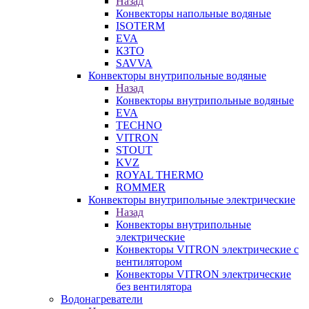
Назад
Конвекторы напольные водяные
ISOTERM
EVA
КЗТО
SAVVA
Конвекторы внутрипольные водяные
Назад
Конвекторы внутрипольные водяные
EVA
TECHNO
VITRON
STOUT
KVZ
ROYAL THERMO
ROMMER
Конвекторы внутрипольные электрические
Назад
Конвекторы внутрипольные
электрические
Конвекторы VITRON электрические с
вентилятором
Конвекторы VITRON электрические
без вентилятора
Водонагреватели