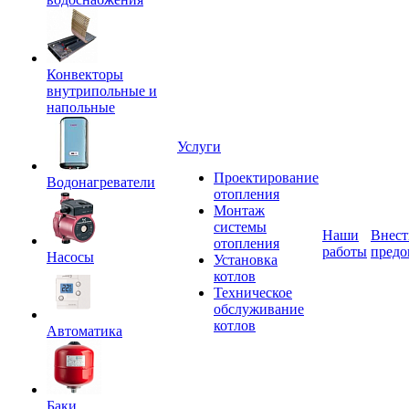
Конвекторы
внутрипольные и
напольные
Услуги
Проектирование
Водонагреватели
отопления
Монтаж
системы
Наши
Внест
отопления
работы
предо
Насосы
Установка
котлов
Техническое
обслуживание
котлов
Автоматика
Баки