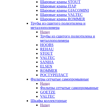
Шаровые краны STOUT
Шаровые краны ITAP
Шаровые краны GIACOMINI
Шаровые краны VALTEC
Шаровые краны ROMMER
Трубы из сшитого полиэтилена и
металлополимера
Назад
Трубы из сшитого полиэтилена и
металлополимера
HOOBS
REHAU
STOUT
VALTEC
SANHA
ELSEN
ROMMER
РОСТУРПЛАСТ
Фильтры сетчатые самопромывные
Назад
Фильтры сетчатые самопромывные
GOETZE
VALTEC
Шкафы коллекторные
Назад