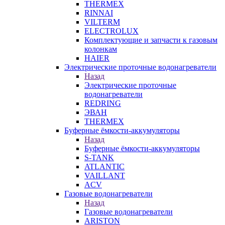
THERMEX
RINNAI
VILTERM
ELECTROLUX
Комплектующие и запчасти к газовым
колонкам
HAIER
Электрические проточные водонагреватели
Назад
Электрические проточные
водонагреватели
REDRING
ЭВАН
THERMEX
Буферные ёмкости-аккумуляторы
Назад
Буферные ёмкости-аккумуляторы
S-TANK
ATLANTIC
VAILLANT
ACV
Газовые водонагреватели
Назад
Газовые водонагреватели
ARISTON