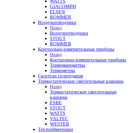
WATTS
GIACOMINI
ELSEN
ROMMER
Воздухоотводчики
Назад
Воздухоотводчики
STOUT
ROMMER
Контрольно-измерительные приборы
Назад
Контрольно-измерительные приборы
Термоманометры
Термометры
Гасители гидроударов
Термостатические смесительные клапаны
Назад
Термостатические смесительные
клапаны
ESBE
STOUT
WATTS
VALTEC
WESTER
Теплообменники