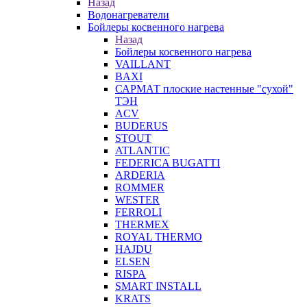
Назад
Водонагреватели
Бойлеры косвенного нагрева
Назад
Бойлеры косвенного нагрева
VAILLANT
BAXI
САРМАТ плоские настенные "сухой"
ТЭН
ACV
BUDERUS
STOUT
ATLANTIC
FEDERICA BUGATTI
ARDERIA
ROMMER
WESTER
FERROLI
THERMEX
ROYAL THERMO
HAJDU
ELSEN
RISPA
SMART INSTALL
KRATS