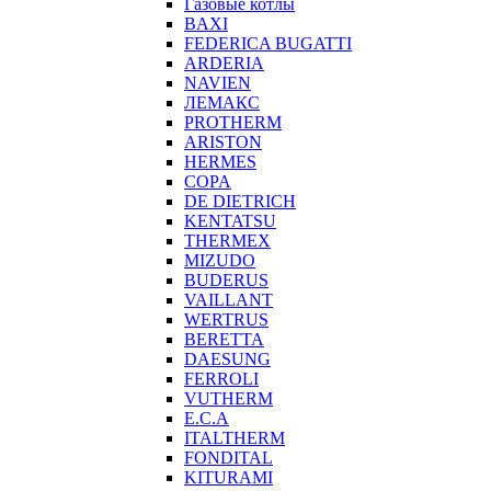
Газовые котлы
BAXI
FEDERICA BUGATTI
ARDERIA
NAVIEN
ЛЕМАКС
PROTHERM
ARISTON
HERMES
COPA
DE DIETRICH
KENTATSU
THERMEX
MIZUDO
BUDERUS
VAILLANT
WERTRUS
BERETTA
DAESUNG
FERROLI
VUTHERM
E.C.A
ITALTHERM
FONDITAL
KITURAMI