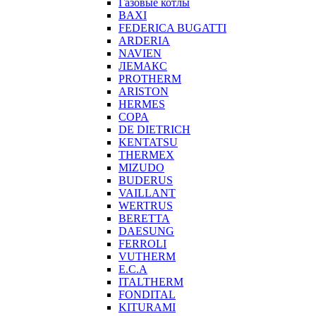
Газовые котлы
BAXI
FEDERICA BUGATTI
ARDERIA
NAVIEN
ЛЕМАКС
PROTHERM
ARISTON
HERMES
COPA
DE DIETRICH
KENTATSU
THERMEX
MIZUDO
BUDERUS
VAILLANT
WERTRUS
BERETTA
DAESUNG
FERROLI
VUTHERM
E.C.A
ITALTHERM
FONDITAL
KITURAMI