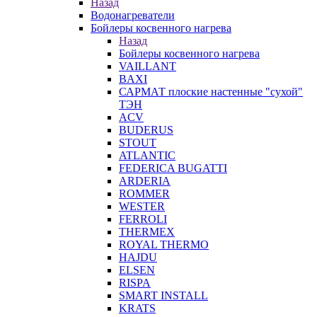
Назад
Водонагреватели
Бойлеры косвенного нагрева
Назад
Бойлеры косвенного нагрева
VAILLANT
BAXI
САРМАТ плоские настенные "сухой"
ТЭН
ACV
BUDERUS
STOUT
ATLANTIC
FEDERICA BUGATTI
ARDERIA
ROMMER
WESTER
FERROLI
THERMEX
ROYAL THERMO
HAJDU
ELSEN
RISPA
SMART INSTALL
KRATS