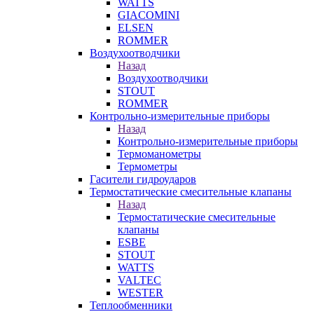
WATTS
GIACOMINI
ELSEN
ROMMER
Воздухоотводчики
Назад
Воздухоотводчики
STOUT
ROMMER
Контрольно-измерительные приборы
Назад
Контрольно-измерительные приборы
Термоманометры
Термометры
Гасители гидроударов
Термостатические смесительные клапаны
Назад
Термостатические смесительные
клапаны
ESBE
STOUT
WATTS
VALTEC
WESTER
Теплообменники