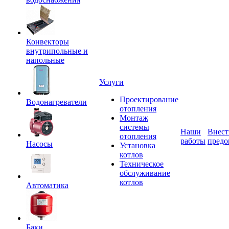
Конвекторы
внутрипольные и
напольные
Услуги
Проектирование
Водонагреватели
отопления
Монтаж
системы
Наши
Внест
отопления
работы
предо
Насосы
Установка
котлов
Техническое
обслуживание
котлов
Автоматика
Баки