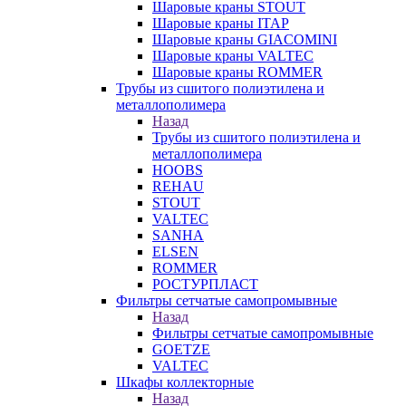
Шаровые краны STOUT
Шаровые краны ITAP
Шаровые краны GIACOMINI
Шаровые краны VALTEC
Шаровые краны ROMMER
Трубы из сшитого полиэтилена и
металлополимера
Назад
Трубы из сшитого полиэтилена и
металлополимера
HOOBS
REHAU
STOUT
VALTEC
SANHA
ELSEN
ROMMER
РОСТУРПЛАСТ
Фильтры сетчатые самопромывные
Назад
Фильтры сетчатые самопромывные
GOETZE
VALTEC
Шкафы коллекторные
Назад