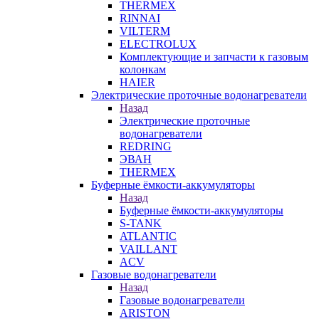
THERMEX
RINNAI
VILTERM
ELECTROLUX
Комплектующие и запчасти к газовым
колонкам
HAIER
Электрические проточные водонагреватели
Назад
Электрические проточные
водонагреватели
REDRING
ЭВАН
THERMEX
Буферные ёмкости-аккумуляторы
Назад
Буферные ёмкости-аккумуляторы
S-TANK
ATLANTIC
VAILLANT
ACV
Газовые водонагреватели
Назад
Газовые водонагреватели
ARISTON