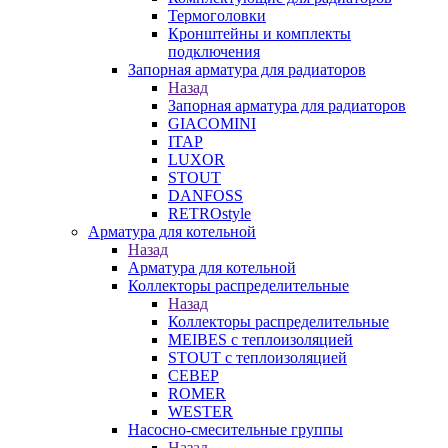
Термоголовки
Кронштейны и комплекты
подключения
Запорная арматура для радиаторов
Назад
Запорная арматура для радиаторов
GIACOMINI
ITAP
LUXOR
STOUT
DANFOSS
RETROstyle
Арматура для котельной
Назад
Арматура для котельной
Коллекторы распределительные
Назад
Коллекторы распределительные
MEIBES с теплоизоляцией
STOUT с теплоизоляцией
СЕВЕР
ROMER
WESTER
Насосно-смесительные группы
Назад