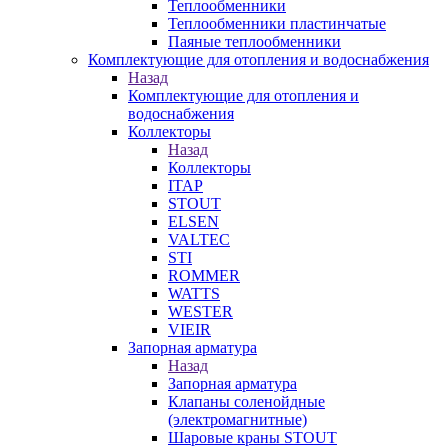
Теплообменники
Теплообменники пластинчатые
Паяные теплообменники
Комплектующие для отопления и водоснабжения
Назад
Комплектующие для отопления и
водоснабжения
Коллекторы
Назад
Коллекторы
ITAP
STOUT
ELSEN
VALTEC
STI
ROMMER
WATTS
WESTER
VIEIR
Запорная арматура
Назад
Запорная арматура
Клапаны соленойдные
(электромагнитные)
Шаровые краны STOUT