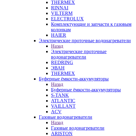
THERMEX
RINNAI
VILTERM
ELECTROLUX
Комплектующие и запчасти к газовым
колонкам
HAIER
Электрические проточные водонагреватели
Назад
Электрические проточные
водонагреватели
REDRING
ЭВАН
THERMEX
Буферные ёмкости-аккумуляторы
Назад
Буферные ёмкости-аккумуляторы
S-TANK
ATLANTIC
VAILLANT
ACV
Газовые водонагреватели
Назад
Газовые водонагреватели
ARISTON