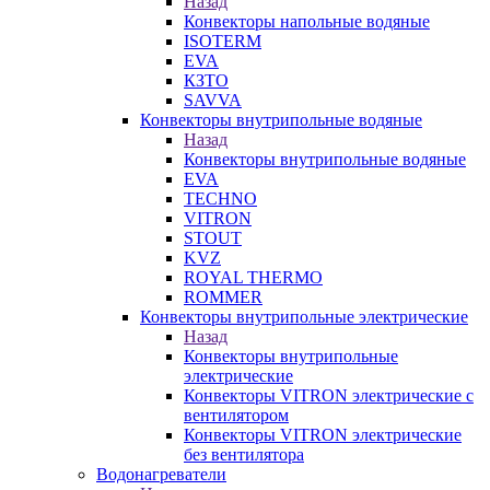
Назад
Конвекторы напольные водяные
ISOTERM
EVA
КЗТО
SAVVA
Конвекторы внутрипольные водяные
Назад
Конвекторы внутрипольные водяные
EVA
TECHNO
VITRON
STOUT
KVZ
ROYAL THERMO
ROMMER
Конвекторы внутрипольные электрические
Назад
Конвекторы внутрипольные
электрические
Конвекторы VITRON электрические с
вентилятором
Конвекторы VITRON электрические
без вентилятора
Водонагреватели