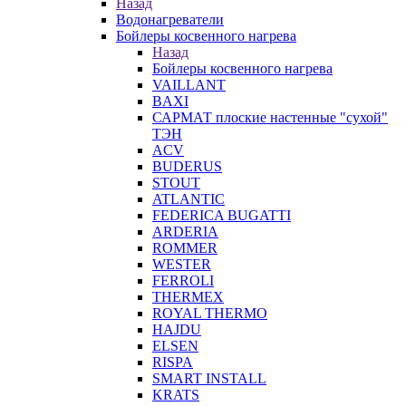
Назад
Водонагреватели
Бойлеры косвенного нагрева
Назад
Бойлеры косвенного нагрева
VAILLANT
BAXI
САРМАТ плоские настенные "сухой"
ТЭН
ACV
BUDERUS
STOUT
ATLANTIC
FEDERICA BUGATTI
ARDERIA
ROMMER
WESTER
FERROLI
THERMEX
ROYAL THERMO
HAJDU
ELSEN
RISPA
SMART INSTALL
KRATS