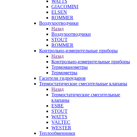
WATTS
GIACOMINI
ELSEN
ROMMER
Воздухоотводчики
Назад
Воздухоотводчики
STOUT
ROMMER
Контрольно-измерительные приборы
Назад
Контрольно-измерительные приборы
Термоманометры
Термометры
Гасители гидроударов
Термостатические смесительные клапаны
Назад
Термостатические смесительные
клапаны
ESBE
STOUT
WATTS
VALTEC
WESTER
Теплообменники