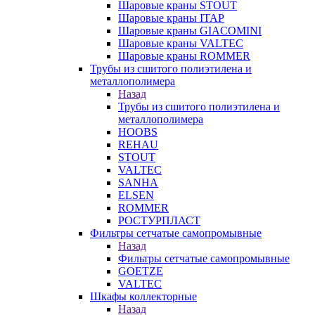
Шаровые краны STOUT
Шаровые краны ITAP
Шаровые краны GIACOMINI
Шаровые краны VALTEC
Шаровые краны ROMMER
Трубы из сшитого полиэтилена и
металлополимера
Назад
Трубы из сшитого полиэтилена и
металлополимера
HOOBS
REHAU
STOUT
VALTEC
SANHA
ELSEN
ROMMER
РОСТУРПЛАСТ
Фильтры сетчатые самопромывные
Назад
Фильтры сетчатые самопромывные
GOETZE
VALTEC
Шкафы коллекторные
Назад