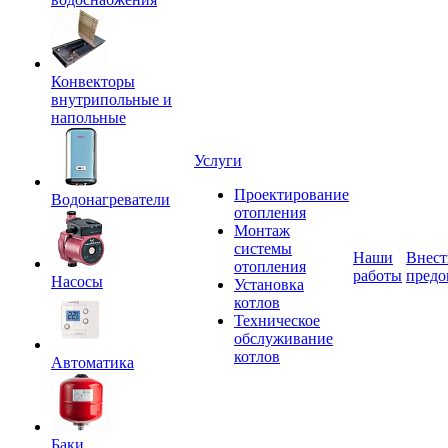
Конвекторы
внутрипольные и
напольные
Услуги
Проектирование
Водонагреватели
отопления
Монтаж
системы
Наши
Внест
отопления
работы
предо
Насосы
Установка
котлов
Техническое
обслуживание
котлов
Автоматика
Баки