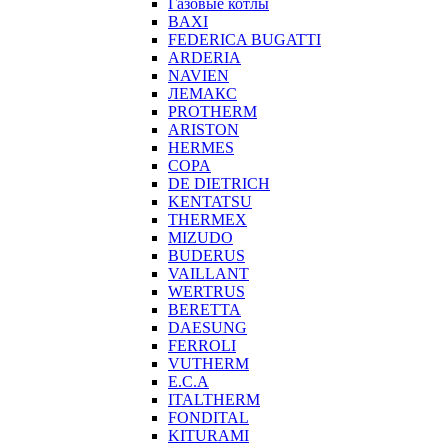
Газовые котлы
BAXI
FEDERICA BUGATTI
ARDERIA
NAVIEN
ЛЕМАКС
PROTHERM
ARISTON
HERMES
COPA
DE DIETRICH
KENTATSU
THERMEX
MIZUDO
BUDERUS
VAILLANT
WERTRUS
BERETTA
DAESUNG
FERROLI
VUTHERM
E.C.A
ITALTHERM
FONDITAL
KITURAMI