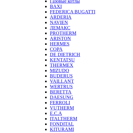
Газовые котлы
BAXI
FEDERICA BUGATTI
ARDERIA
NAVIEN
ЛЕМАКС
PROTHERM
ARISTON
HERMES
COPA
DE DIETRICH
KENTATSU
THERMEX
MIZUDO
BUDERUS
VAILLANT
WERTRUS
BERETTA
DAESUNG
FERROLI
VUTHERM
E.C.A
ITALTHERM
FONDITAL
KITURAMI