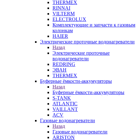
THERMEX
RINNAI
VILTERM
ELECTROLUX
Комплектующие и запчасти к газовым
колонкам
HAIER
Электрические проточные водонагреватели
Назад
Электрические проточные
водонагреватели
REDRING
ЭВАН
THERMEX
Буферные ёмкости-аккумуляторы
Назад
Буферные ёмкости-аккумуляторы
S-TANK
ATLANTIC
VAILLANT
ACV
Газовые водонагреватели
Назад
Газовые водонагреватели
ARISTON