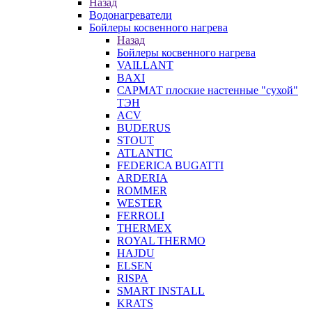
Назад
Водонагреватели
Бойлеры косвенного нагрева
Назад
Бойлеры косвенного нагрева
VAILLANT
BAXI
САРМАТ плоские настенные "сухой"
ТЭН
ACV
BUDERUS
STOUT
ATLANTIC
FEDERICA BUGATTI
ARDERIA
ROMMER
WESTER
FERROLI
THERMEX
ROYAL THERMO
HAJDU
ELSEN
RISPA
SMART INSTALL
KRATS