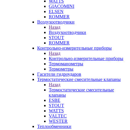
WATTS
GIACOMINI
ELSEN
ROMMER
Воздухоотводчики
Назад
Воздухоотводчики
STOUT
ROMMER
Контрольно-измерительные приборы
Назад
Контрольно-измерительные приборы
Термоманометры
Термометры
Гасители гидроударов
Термостатические смесительные клапаны
Назад
Термостатические смесительные
клапаны
ESBE
STOUT
WATTS
VALTEC
WESTER
Теплообменники