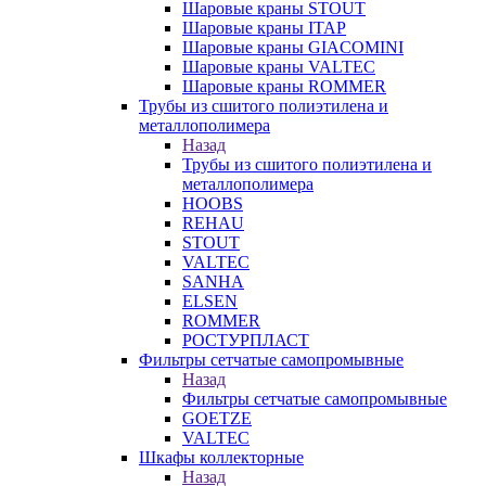
Шаровые краны STOUT
Шаровые краны ITAP
Шаровые краны GIACOMINI
Шаровые краны VALTEC
Шаровые краны ROMMER
Трубы из сшитого полиэтилена и
металлополимера
Назад
Трубы из сшитого полиэтилена и
металлополимера
HOOBS
REHAU
STOUT
VALTEC
SANHA
ELSEN
ROMMER
РОСТУРПЛАСТ
Фильтры сетчатые самопромывные
Назад
Фильтры сетчатые самопромывные
GOETZE
VALTEC
Шкафы коллекторные
Назад