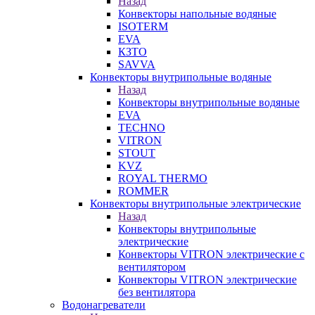
Назад
Конвекторы напольные водяные
ISOTERM
EVA
КЗТО
SAVVA
Конвекторы внутрипольные водяные
Назад
Конвекторы внутрипольные водяные
EVA
TECHNO
VITRON
STOUT
KVZ
ROYAL THERMO
ROMMER
Конвекторы внутрипольные электрические
Назад
Конвекторы внутрипольные
электрические
Конвекторы VITRON электрические с
вентилятором
Конвекторы VITRON электрические
без вентилятора
Водонагреватели