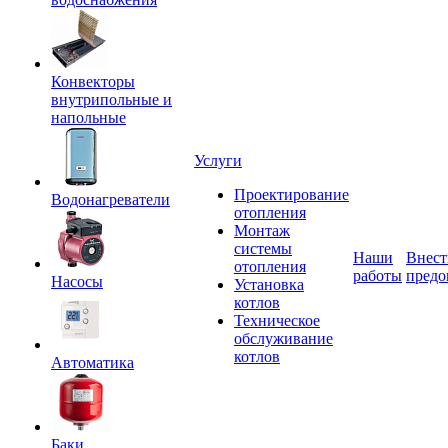
Конвекторы
внутрипольные и
напольные
Услуги
Проектирование
Водонагреватели
отопления
Монтаж
системы
Наши
Внест
отопления
работы
предо
Насосы
Установка
котлов
Техническое
обслуживание
котлов
Автоматика
Баки