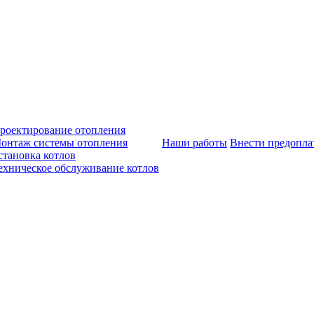
роектирование отопления
онтаж системы отопления
Наши работы
Внести предопла
становка котлов
ехническое обслуживание котлов