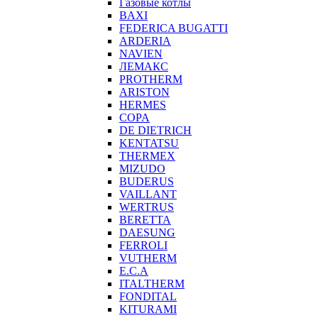
Газовые котлы
BAXI
FEDERICA BUGATTI
ARDERIA
NAVIEN
ЛЕМАКС
PROTHERM
ARISTON
HERMES
COPA
DE DIETRICH
KENTATSU
THERMEX
MIZUDO
BUDERUS
VAILLANT
WERTRUS
BERETTA
DAESUNG
FERROLI
VUTHERM
E.C.A
ITALTHERM
FONDITAL
KITURAMI