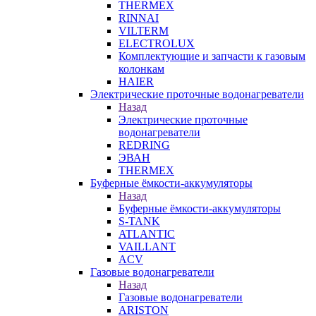
THERMEX
RINNAI
VILTERM
ELECTROLUX
Комплектующие и запчасти к газовым
колонкам
HAIER
Электрические проточные водонагреватели
Назад
Электрические проточные
водонагреватели
REDRING
ЭВАН
THERMEX
Буферные ёмкости-аккумуляторы
Назад
Буферные ёмкости-аккумуляторы
S-TANK
ATLANTIC
VAILLANT
ACV
Газовые водонагреватели
Назад
Газовые водонагреватели
ARISTON