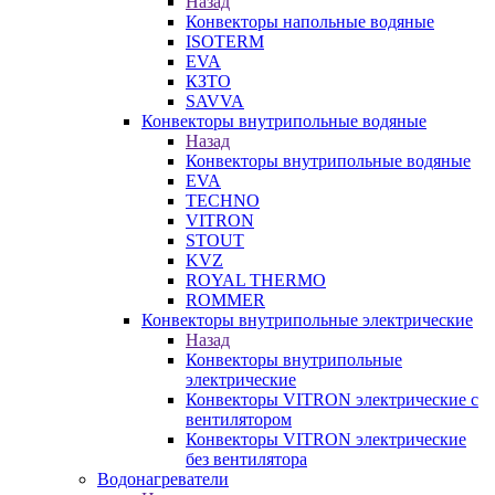
Назад
Конвекторы напольные водяные
ISOTERM
EVA
КЗТО
SAVVA
Конвекторы внутрипольные водяные
Назад
Конвекторы внутрипольные водяные
EVA
TECHNO
VITRON
STOUT
KVZ
ROYAL THERMO
ROMMER
Конвекторы внутрипольные электрические
Назад
Конвекторы внутрипольные
электрические
Конвекторы VITRON электрические с
вентилятором
Конвекторы VITRON электрические
без вентилятора
Водонагреватели