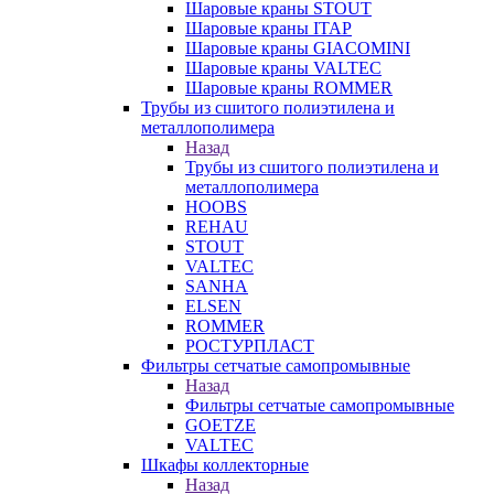
Шаровые краны STOUT
Шаровые краны ITAP
Шаровые краны GIACOMINI
Шаровые краны VALTEC
Шаровые краны ROMMER
Трубы из сшитого полиэтилена и
металлополимера
Назад
Трубы из сшитого полиэтилена и
металлополимера
HOOBS
REHAU
STOUT
VALTEC
SANHA
ELSEN
ROMMER
РОСТУРПЛАСТ
Фильтры сетчатые самопромывные
Назад
Фильтры сетчатые самопромывные
GOETZE
VALTEC
Шкафы коллекторные
Назад