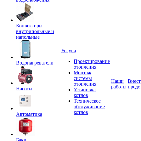
Конвекторы
внутрипольные и
напольные
Услуги
Проектирование
Водонагреватели
отопления
Монтаж
системы
Наши
Внест
отопления
работы
предо
Насосы
Установка
котлов
Техническое
обслуживание
котлов
Автоматика
Баки