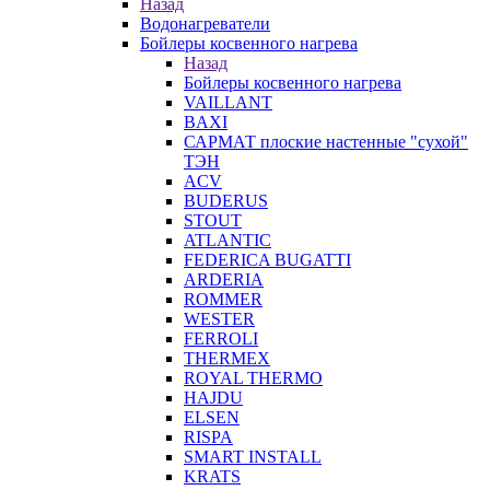
Назад
Водонагреватели
Бойлеры косвенного нагрева
Назад
Бойлеры косвенного нагрева
VAILLANT
BAXI
САРМАТ плоские настенные "сухой"
ТЭН
ACV
BUDERUS
STOUT
ATLANTIC
FEDERICA BUGATTI
ARDERIA
ROMMER
WESTER
FERROLI
THERMEX
ROYAL THERMO
HAJDU
ELSEN
RISPA
SMART INSTALL
KRATS