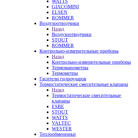
WATTS
GIACOMINI
ELSEN
ROMMER
Воздухоотводчики
Назад
Воздухоотводчики
STOUT
ROMMER
Контрольно-измерительные приборы
Назад
Контрольно-измерительные приборы
Термоманометры
Термометры
Гасители гидроударов
Термостатические смесительные клапаны
Назад
Термостатические смесительные
клапаны
ESBE
STOUT
WATTS
VALTEC
WESTER
Теплообменники