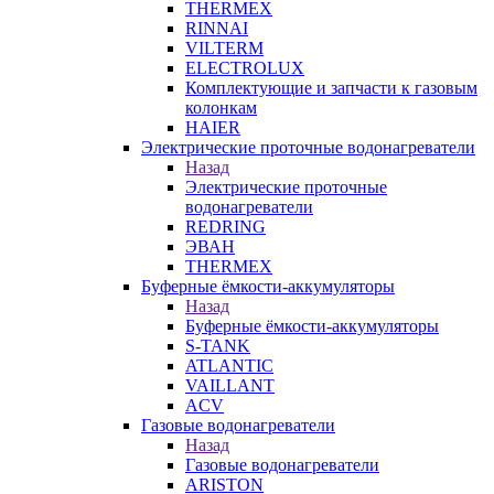
THERMEX
RINNAI
VILTERM
ELECTROLUX
Комплектующие и запчасти к газовым
колонкам
HAIER
Электрические проточные водонагреватели
Назад
Электрические проточные
водонагреватели
REDRING
ЭВАН
THERMEX
Буферные ёмкости-аккумуляторы
Назад
Буферные ёмкости-аккумуляторы
S-TANK
ATLANTIC
VAILLANT
ACV
Газовые водонагреватели
Назад
Газовые водонагреватели
ARISTON