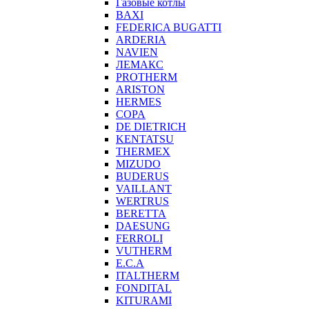
Газовые котлы
BAXI
FEDERICA BUGATTI
ARDERIA
NAVIEN
ЛЕМАКС
PROTHERM
ARISTON
HERMES
COPA
DE DIETRICH
KENTATSU
THERMEX
MIZUDO
BUDERUS
VAILLANT
WERTRUS
BERETTA
DAESUNG
FERROLI
VUTHERM
E.C.A
ITALTHERM
FONDITAL
KITURAMI