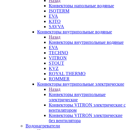
Назад
Конвекторы напольные водяные
ISOTERM
EVA
КЗТО
SAVVA
Конвекторы внутрипольные водяные
Назад
Конвекторы внутрипольные водяные
EVA
TECHNO
VITRON
STOUT
KVZ
ROYAL THERMO
ROMMER
Конвекторы внутрипольные электрические
Назад
Конвекторы внутрипольные
электрические
Конвекторы VITRON электрические с
вентилятором
Конвекторы VITRON электрические
без вентилятора
Водонагреватели