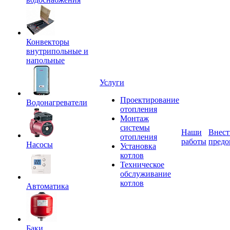
Конвекторы
внутрипольные и
напольные
Услуги
Проектирование
Водонагреватели
отопления
Монтаж
системы
Наши
Внест
отопления
работы
предо
Насосы
Установка
котлов
Техническое
обслуживание
котлов
Автоматика
Баки