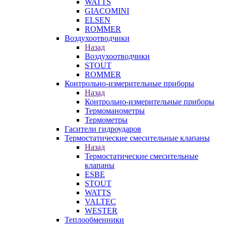
WATTS
GIACOMINI
ELSEN
ROMMER
Воздухоотводчики
Назад
Воздухоотводчики
STOUT
ROMMER
Контрольно-измерительные приборы
Назад
Контрольно-измерительные приборы
Термоманометры
Термометры
Гасители гидроударов
Термостатические смесительные клапаны
Назад
Термостатические смесительные
клапаны
ESBE
STOUT
WATTS
VALTEC
WESTER
Теплообменники