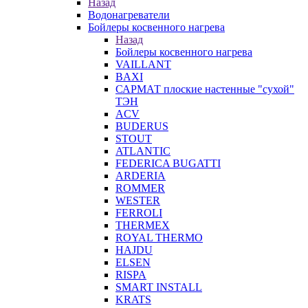
Назад
Водонагреватели
Бойлеры косвенного нагрева
Назад
Бойлеры косвенного нагрева
VAILLANT
BAXI
САРМАТ плоские настенные "сухой"
ТЭН
ACV
BUDERUS
STOUT
ATLANTIC
FEDERICA BUGATTI
ARDERIA
ROMMER
WESTER
FERROLI
THERMEX
ROYAL THERMO
HAJDU
ELSEN
RISPA
SMART INSTALL
KRATS