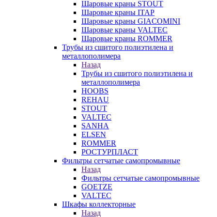
Шаровые краны STOUT
Шаровые краны ITAP
Шаровые краны GIACOMINI
Шаровые краны VALTEC
Шаровые краны ROMMER
Трубы из сшитого полиэтилена и
металлополимера
Назад
Трубы из сшитого полиэтилена и
металлополимера
HOOBS
REHAU
STOUT
VALTEC
SANHA
ELSEN
ROMMER
РОСТУРПЛАСТ
Фильтры сетчатые самопромывные
Назад
Фильтры сетчатые самопромывные
GOETZE
VALTEC
Шкафы коллекторные
Назад