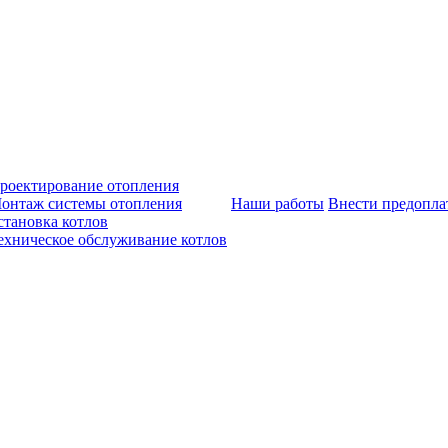
роектирование отопления
онтаж системы отопления
Наши работы
Внести предопла
становка котлов
ехническое обслуживание котлов