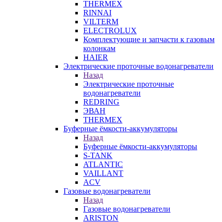
THERMEX
RINNAI
VILTERM
ELECTROLUX
Комплектующие и запчасти к газовым
колонкам
HAIER
Электрические проточные водонагреватели
Назад
Электрические проточные
водонагреватели
REDRING
ЭВАН
THERMEX
Буферные ёмкости-аккумуляторы
Назад
Буферные ёмкости-аккумуляторы
S-TANK
ATLANTIC
VAILLANT
ACV
Газовые водонагреватели
Назад
Газовые водонагреватели
ARISTON