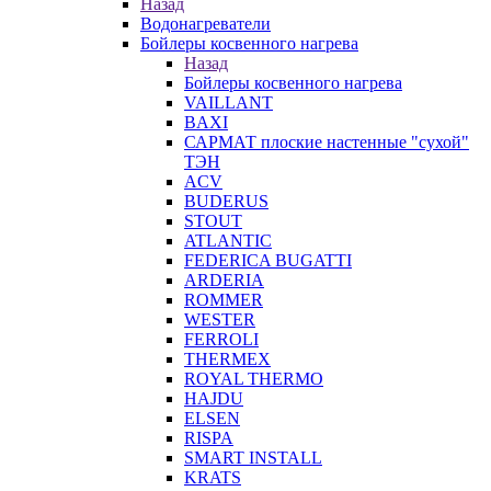
Назад
Водонагреватели
Бойлеры косвенного нагрева
Назад
Бойлеры косвенного нагрева
VAILLANT
BAXI
САРМАТ плоские настенные "сухой"
ТЭН
ACV
BUDERUS
STOUT
ATLANTIC
FEDERICA BUGATTI
ARDERIA
ROMMER
WESTER
FERROLI
THERMEX
ROYAL THERMO
HAJDU
ELSEN
RISPA
SMART INSTALL
KRATS