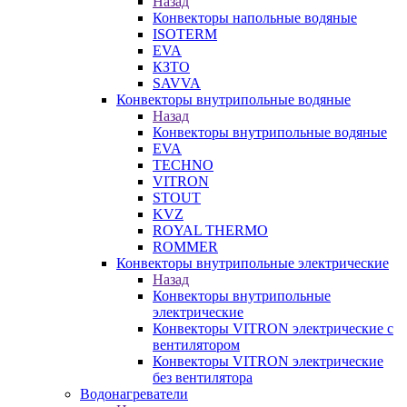
Назад
Конвекторы напольные водяные
ISOTERM
EVA
КЗТО
SAVVA
Конвекторы внутрипольные водяные
Назад
Конвекторы внутрипольные водяные
EVA
TECHNO
VITRON
STOUT
KVZ
ROYAL THERMO
ROMMER
Конвекторы внутрипольные электрические
Назад
Конвекторы внутрипольные
электрические
Конвекторы VITRON электрические с
вентилятором
Конвекторы VITRON электрические
без вентилятора
Водонагреватели