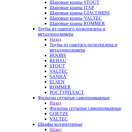
Шаровые краны STOUT
Шаровые краны ITAP
Шаровые краны GIACOMINI
Шаровые краны VALTEC
Шаровые краны ROMMER
Трубы из сшитого полиэтилена и
металлополимера
Назад
Трубы из сшитого полиэтилена и
металлополимера
HOOBS
REHAU
STOUT
VALTEC
SANHA
ELSEN
ROMMER
РОСТУРПЛАСТ
Фильтры сетчатые самопромывные
Назад
Фильтры сетчатые самопромывные
GOETZE
VALTEC
Шкафы коллекторные
Назад