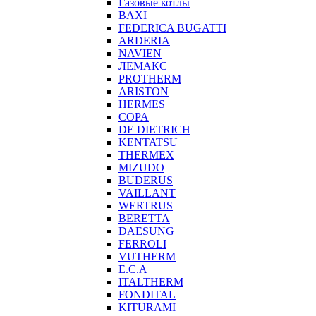
Газовые котлы
BAXI
FEDERICA BUGATTI
ARDERIA
NAVIEN
ЛЕМАКС
PROTHERM
ARISTON
HERMES
COPA
DE DIETRICH
KENTATSU
THERMEX
MIZUDO
BUDERUS
VAILLANT
WERTRUS
BERETTA
DAESUNG
FERROLI
VUTHERM
E.C.A
ITALTHERM
FONDITAL
KITURAMI