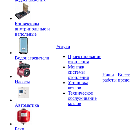
Конвекторы
внутрипольные и
напольные
Услуги
Проектирование
Водонагреватели
отопления
Монтаж
системы
Наши
Внест
отопления
работы
предо
Насосы
Установка
котлов
Техническое
обслуживание
котлов
Автоматика
Баки