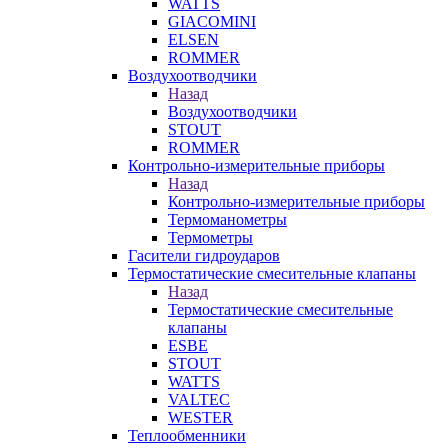
WATTS
GIACOMINI
ELSEN
ROMMER
Воздухоотводчики
Назад
Воздухоотводчики
STOUT
ROMMER
Контрольно-измерительные приборы
Назад
Контрольно-измерительные приборы
Термоманометры
Термометры
Гасители гидроударов
Термостатические смесительные клапаны
Назад
Термостатические смесительные
клапаны
ESBE
STOUT
WATTS
VALTEC
WESTER
Теплообменники