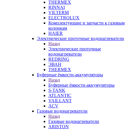
THERMEX
RINNAI
VILTERM
ELECTROLUX
Комплектующие и запчасти к газовым
колонкам
HAIER
Электрические проточные водонагреватели
Назад
Электрические проточные
водонагреватели
REDRING
ЭВАН
THERMEX
Буферные ёмкости-аккумуляторы
Назад
Буферные ёмкости-аккумуляторы
S-TANK
ATLANTIC
VAILLANT
ACV
Газовые водонагреватели
Назад
Газовые водонагреватели
ARISTON