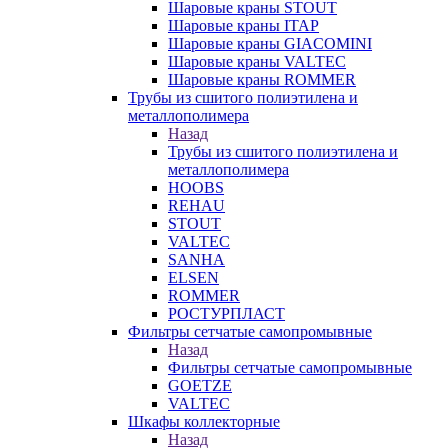
Шаровые краны STOUT
Шаровые краны ITAP
Шаровые краны GIACOMINI
Шаровые краны VALTEC
Шаровые краны ROMMER
Трубы из сшитого полиэтилена и
металлополимера
Назад
Трубы из сшитого полиэтилена и
металлополимера
HOOBS
REHAU
STOUT
VALTEC
SANHA
ELSEN
ROMMER
РОСТУРПЛАСТ
Фильтры сетчатые самопромывные
Назад
Фильтры сетчатые самопромывные
GOETZE
VALTEC
Шкафы коллекторные
Назад