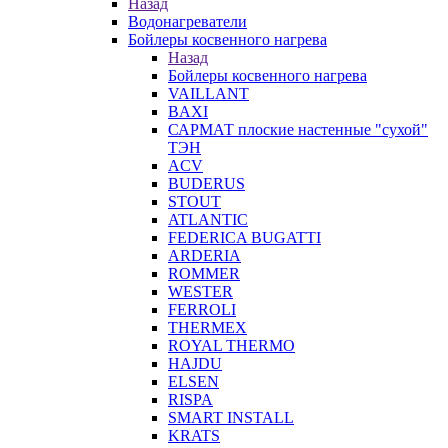
Назад
Водонагреватели
Бойлеры косвенного нагрева
Назад
Бойлеры косвенного нагрева
VAILLANT
BAXI
САРМАТ плоские настенные "сухой"
ТЭН
ACV
BUDERUS
STOUT
ATLANTIC
FEDERICA BUGATTI
ARDERIA
ROMMER
WESTER
FERROLI
THERMEX
ROYAL THERMO
HAJDU
ELSEN
RISPA
SMART INSTALL
KRATS