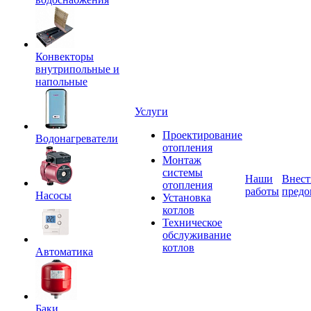
Конвекторы
внутрипольные и
напольные
Услуги
Проектирование
Водонагреватели
отопления
Монтаж
системы
Наши
Внест
отопления
работы
предо
Насосы
Установка
котлов
Техническое
обслуживание
котлов
Автоматика
Баки