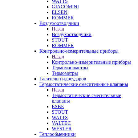
WATTS
GIACOMINI
ELSEN
ROMMER
Воздухоотводчики
Назад
Воздухоотводчики
STOUT
ROMMER
Контрольно-измерительные приборы
Назад
Контрольно-измерительные приборы
Термоманометры
Термометры
Гасители гидроударов
Термостатические смесительные клапаны
Назад
Термостатические смесительные
клапаны
ESBE
STOUT
WATTS
VALTEC
WESTER
Теплообменники