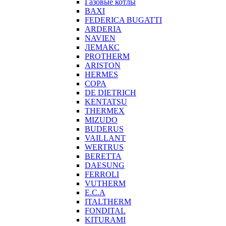
Газовые котлы
BAXI
FEDERICA BUGATTI
ARDERIA
NAVIEN
ЛЕМАКС
PROTHERM
ARISTON
HERMES
COPA
DE DIETRICH
KENTATSU
THERMEX
MIZUDO
BUDERUS
VAILLANT
WERTRUS
BERETTA
DAESUNG
FERROLI
VUTHERM
E.C.A
ITALTHERM
FONDITAL
KITURAMI