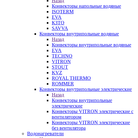
Назад
Конвекторы напольные водяные
ISOTERM
EVA
КЗТО
SAVVA
Конвекторы внутрипольные водяные
Назад
Конвекторы внутрипольные водяные
EVA
TECHNO
VITRON
STOUT
KVZ
ROYAL THERMO
ROMMER
Конвекторы внутрипольные электрические
Назад
Конвекторы внутрипольные
электрические
Конвекторы VITRON электрические с
вентилятором
Конвекторы VITRON электрические
без вентилятора
Водонагреватели