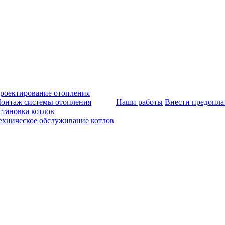
роектирование отопления
онтаж системы отопления
Наши работы
Внести предопла
становка котлов
ехническое обслуживание котлов