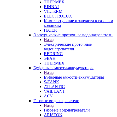
THERMEX
RINNAI
VILTERM
ELECTROLUX
Комплектующие и запчасти к газовым
колонкам
HAIER
Электрические проточные водонагреватели
Назад
Электрические проточные
водонагреватели
REDRING
ЭВАН
THERMEX
Буферные ёмкости-аккумуляторы
Назад
Буферные ёмкости-аккумуляторы
S-TANK
ATLANTIC
VAILLANT
ACV
Газовые водонагреватели
Назад
Газовые водонагреватели
ARISTON