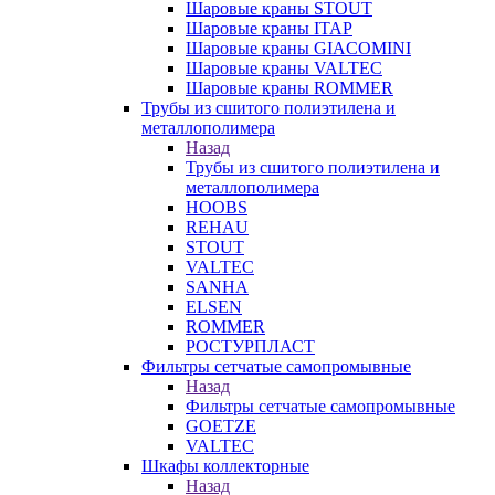
Шаровые краны STOUT
Шаровые краны ITAP
Шаровые краны GIACOMINI
Шаровые краны VALTEC
Шаровые краны ROMMER
Трубы из сшитого полиэтилена и
металлополимера
Назад
Трубы из сшитого полиэтилена и
металлополимера
HOOBS
REHAU
STOUT
VALTEC
SANHA
ELSEN
ROMMER
РОСТУРПЛАСТ
Фильтры сетчатые самопромывные
Назад
Фильтры сетчатые самопромывные
GOETZE
VALTEC
Шкафы коллекторные
Назад