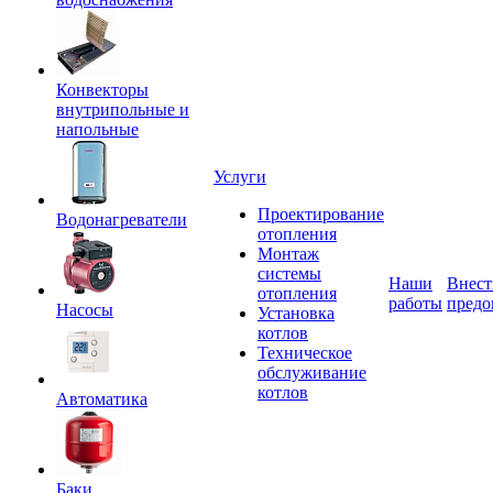
Конвекторы
внутрипольные и
напольные
Услуги
Проектирование
Водонагреватели
отопления
Монтаж
системы
Наши
Внест
отопления
работы
предо
Насосы
Установка
котлов
Техническое
обслуживание
котлов
Автоматика
Баки