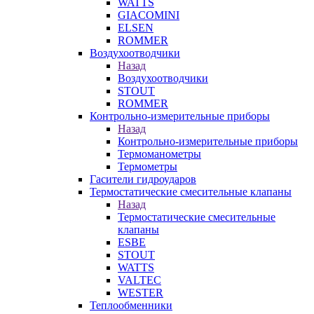
WATTS
GIACOMINI
ELSEN
ROMMER
Воздухоотводчики
Назад
Воздухоотводчики
STOUT
ROMMER
Контрольно-измерительные приборы
Назад
Контрольно-измерительные приборы
Термоманометры
Термометры
Гасители гидроударов
Термостатические смесительные клапаны
Назад
Термостатические смесительные
клапаны
ESBE
STOUT
WATTS
VALTEC
WESTER
Теплообменники