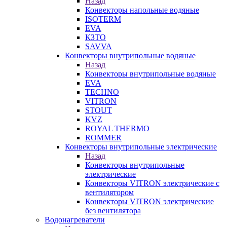
Назад
Конвекторы напольные водяные
ISOTERM
EVA
КЗТО
SAVVA
Конвекторы внутрипольные водяные
Назад
Конвекторы внутрипольные водяные
EVA
TECHNO
VITRON
STOUT
KVZ
ROYAL THERMO
ROMMER
Конвекторы внутрипольные электрические
Назад
Конвекторы внутрипольные
электрические
Конвекторы VITRON электрические с
вентилятором
Конвекторы VITRON электрические
без вентилятора
Водонагреватели