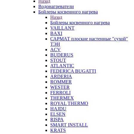
Назад
Водонагреватели
Бойлеры косвенного нагрева
Назад
Бойлеры косвенного нагрева
VAILLANT
BAXI
САРМАТ плоские настенные "сухой"
ТЭН
ACV
BUDERUS
STOUT
ATLANTIC
FEDERICA BUGATTI
ARDERIA
ROMMER
WESTER
FERROLI
THERMEX
ROYAL THERMO
HAJDU
ELSEN
RISPA
SMART INSTALL
KRATS