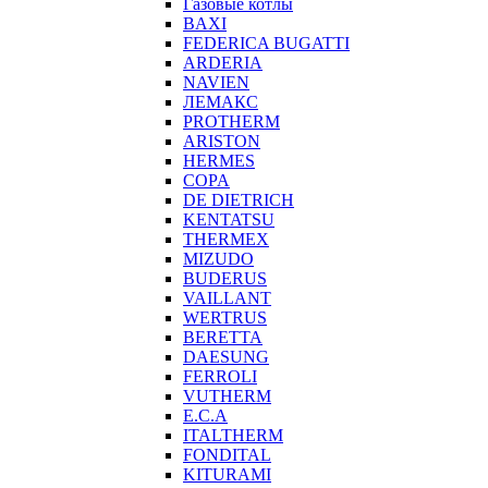
Газовые котлы
BAXI
FEDERICA BUGATTI
ARDERIA
NAVIEN
ЛЕМАКС
PROTHERM
ARISTON
HERMES
COPA
DE DIETRICH
KENTATSU
THERMEX
MIZUDO
BUDERUS
VAILLANT
WERTRUS
BERETTA
DAESUNG
FERROLI
VUTHERM
E.C.A
ITALTHERM
FONDITAL
KITURAMI