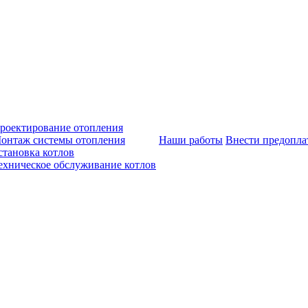
роектирование отопления
онтаж системы отопления
Наши работы
Внести предопла
становка котлов
ехническое обслуживание котлов