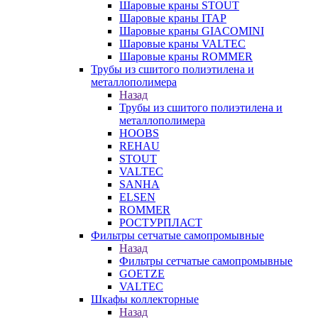
Шаровые краны STOUT
Шаровые краны ITAP
Шаровые краны GIACOMINI
Шаровые краны VALTEC
Шаровые краны ROMMER
Трубы из сшитого полиэтилена и
металлополимера
Назад
Трубы из сшитого полиэтилена и
металлополимера
HOOBS
REHAU
STOUT
VALTEC
SANHA
ELSEN
ROMMER
РОСТУРПЛАСТ
Фильтры сетчатые самопромывные
Назад
Фильтры сетчатые самопромывные
GOETZE
VALTEC
Шкафы коллекторные
Назад