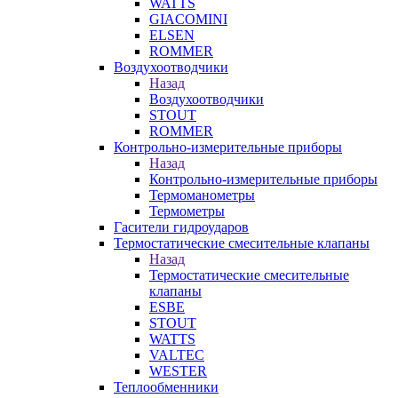
WATTS
GIACOMINI
ELSEN
ROMMER
Воздухоотводчики
Назад
Воздухоотводчики
STOUT
ROMMER
Контрольно-измерительные приборы
Назад
Контрольно-измерительные приборы
Термоманометры
Термометры
Гасители гидроударов
Термостатические смесительные клапаны
Назад
Термостатические смесительные
клапаны
ESBE
STOUT
WATTS
VALTEC
WESTER
Теплообменники