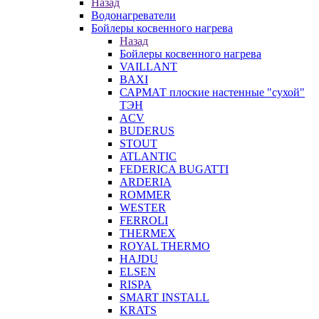
Назад
Водонагреватели
Бойлеры косвенного нагрева
Назад
Бойлеры косвенного нагрева
VAILLANT
BAXI
САРМАТ плоские настенные "сухой"
ТЭН
ACV
BUDERUS
STOUT
ATLANTIC
FEDERICA BUGATTI
ARDERIA
ROMMER
WESTER
FERROLI
THERMEX
ROYAL THERMO
HAJDU
ELSEN
RISPA
SMART INSTALL
KRATS