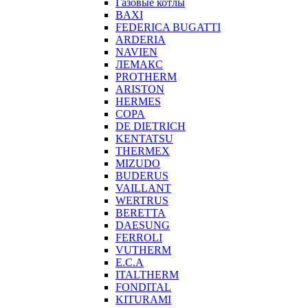
Газовые котлы
BAXI
FEDERICA BUGATTI
ARDERIA
NAVIEN
ЛЕМАКС
PROTHERM
ARISTON
HERMES
COPA
DE DIETRICH
KENTATSU
THERMEX
MIZUDO
BUDERUS
VAILLANT
WERTRUS
BERETTA
DAESUNG
FERROLI
VUTHERM
E.C.A
ITALTHERM
FONDITAL
KITURAMI