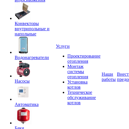
Конвекторы
внутрипольные и
напольные
Услуги
Проектирование
Водонагреватели
отопления
Монтаж
системы
Наши
Внест
отопления
работы
предо
Насосы
Установка
котлов
Техническое
обслуживание
котлов
Автоматика
Баки