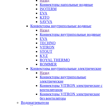
Назад
Конвекторы напольные водяные
ISOTERM
EVA
КЗТО
SAVVA
Конвекторы внутрипольные водяные
Назад
Конвекторы внутрипольные водяные
EVA
TECHNO
VITRON
STOUT
KVZ
ROYAL THERMO
ROMMER
Конвекторы внутрипольные электрические
Назад
Конвекторы внутрипольные
электрические
Конвекторы VITRON электрические с
вентилятором
Конвекторы VITRON электрические
без вентилятора
Водонагреватели