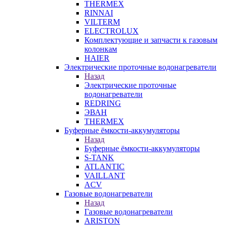
THERMEX
RINNAI
VILTERM
ELECTROLUX
Комплектующие и запчасти к газовым
колонкам
HAIER
Электрические проточные водонагреватели
Назад
Электрические проточные
водонагреватели
REDRING
ЭВАН
THERMEX
Буферные ёмкости-аккумуляторы
Назад
Буферные ёмкости-аккумуляторы
S-TANK
ATLANTIC
VAILLANT
ACV
Газовые водонагреватели
Назад
Газовые водонагреватели
ARISTON