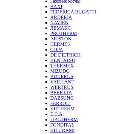
Газовые котлы
BAXI
FEDERICA BUGATTI
ARDERIA
NAVIEN
ЛЕМАКС
PROTHERM
ARISTON
HERMES
COPA
DE DIETRICH
KENTATSU
THERMEX
MIZUDO
BUDERUS
VAILLANT
WERTRUS
BERETTA
DAESUNG
FERROLI
VUTHERM
E.C.A
ITALTHERM
FONDITAL
KITURAMI