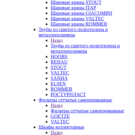
Шаровые краны STOUT
Шаровые краны ITAP
Шаровые краны GIACOMINI
Шаровые краны VALTEC
Шаровые краны ROMMER
Трубы из сшитого полиэтилена и
металлополимера
Назад
Трубы из сшитого полиэтилена и
металлополимера
HOOBS
REHAU
STOUT
VALTEC
SANHA
ELSEN
ROMMER
РОСТУРПЛАСТ
Фильтры сетчатые самопромывные
Назад
Фильтры сетчатые самопромывные
GOETZE
VALTEC
Шкафы коллекторные
Назад