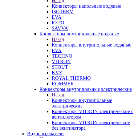
Назад
Конвекторы напольные водяные
ISOTERM
EVA
КЗТО
SAVVA
Конвекторы внутрипольные водяные
Назад
Конвекторы внутрипольные водяные
EVA
TECHNO
VITRON
STOUT
KVZ
ROYAL THERMO
ROMMER
Конвекторы внутрипольные электрические
Назад
Конвекторы внутрипольные
электрические
Конвекторы VITRON электрические с
вентилятором
Конвекторы VITRON электрические
без вентилятора
Водонагреватели