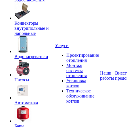
Конвекторы
внутрипольные и
напольные
Услуги
Проектирование
Водонагреватели
отопления
Монтаж
системы
Наши
Внест
отопления
работы
предо
Насосы
Установка
котлов
Техническое
обслуживание
котлов
Автоматика
Баки