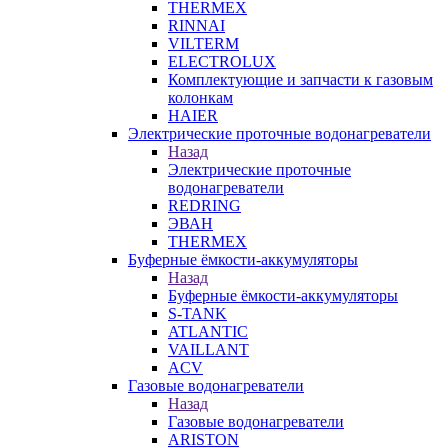
THERMEX
RINNAI
VILTERM
ELECTROLUX
Комплектующие и запчасти к газовым
колонкам
HAIER
Электрические проточные водонагреватели
Назад
Электрические проточные
водонагреватели
REDRING
ЭВАН
THERMEX
Буферные ёмкости-аккумуляторы
Назад
Буферные ёмкости-аккумуляторы
S-TANK
ATLANTIC
VAILLANT
ACV
Газовые водонагреватели
Назад
Газовые водонагреватели
ARISTON