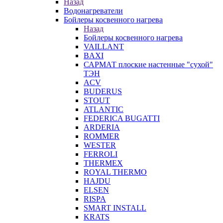
Назад
Водонагреватели
Бойлеры косвенного нагрева
Назад
Бойлеры косвенного нагрева
VAILLANT
BAXI
САРМАТ плоские настенные "сухой"
ТЭН
ACV
BUDERUS
STOUT
ATLANTIC
FEDERICA BUGATTI
ARDERIA
ROMMER
WESTER
FERROLI
THERMEX
ROYAL THERMO
HAJDU
ELSEN
RISPA
SMART INSTALL
KRATS