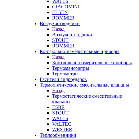
WATTS
GIACOMINI
ELSEN
ROMMER
Воздухоотводчики
Назад
Воздухоотводчики
STOUT
ROMMER
Контрольно-измерительные приборы
Назад
Контрольно-измерительные приборы
Термоманометры
Термометры
Гасители гидроударов
Термостатические смесительные клапаны
Назад
Термостатические смесительные
клапаны
ESBE
STOUT
WATTS
VALTEC
WESTER
Теплообменники