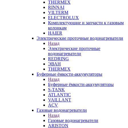
THERMEX
RINNAI
VILTERM
ELECTROLUX
Комплектующие и запчасти к газовым
колонкам
HAIER
Электрические проточные водонагреватели
Назад
Электрические проточные
водонагреватели
REDRING
ЭВАН
THERMEX
Буферные ёмкости-аккумуляторы
Назад
Буферные ёмкости-аккумуляторы
S-TANK
ATLANTIC
VAILLANT
ACV
Газовые водонагреватели
Назад
Газовые водонагреватели
ARISTON