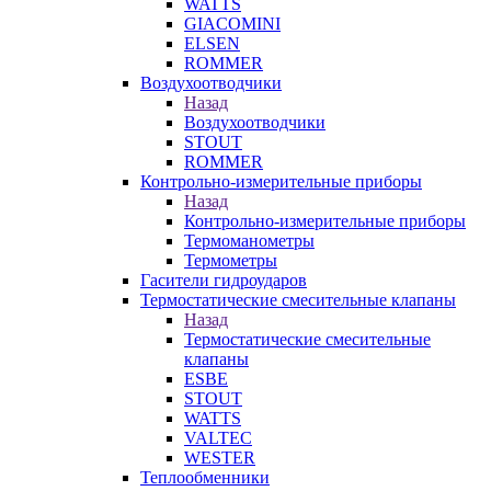
WATTS
GIACOMINI
ELSEN
ROMMER
Воздухоотводчики
Назад
Воздухоотводчики
STOUT
ROMMER
Контрольно-измерительные приборы
Назад
Контрольно-измерительные приборы
Термоманометры
Термометры
Гасители гидроударов
Термостатические смесительные клапаны
Назад
Термостатические смесительные
клапаны
ESBE
STOUT
WATTS
VALTEC
WESTER
Теплообменники