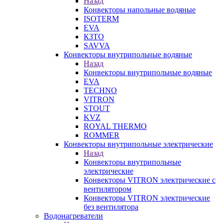
Назад
Конвекторы напольные водяные
ISOTERM
EVA
КЗТО
SAVVA
Конвекторы внутрипольные водяные
Назад
Конвекторы внутрипольные водяные
EVA
TECHNO
VITRON
STOUT
KVZ
ROYAL THERMO
ROMMER
Конвекторы внутрипольные электрические
Назад
Конвекторы внутрипольные
электрические
Конвекторы VITRON электрические с
вентилятором
Конвекторы VITRON электрические
без вентилятора
Водонагреватели