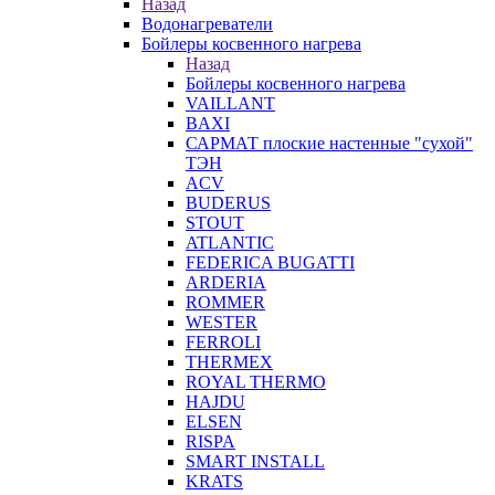
Назад
Водонагреватели
Бойлеры косвенного нагрева
Назад
Бойлеры косвенного нагрева
VAILLANT
BAXI
САРМАТ плоские настенные "сухой"
ТЭН
ACV
BUDERUS
STOUT
ATLANTIC
FEDERICA BUGATTI
ARDERIA
ROMMER
WESTER
FERROLI
THERMEX
ROYAL THERMO
HAJDU
ELSEN
RISPA
SMART INSTALL
KRATS