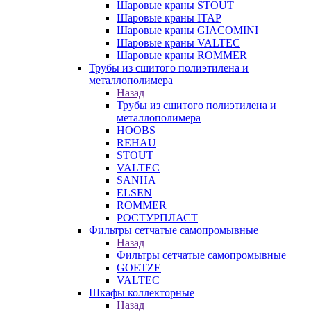
Шаровые краны STOUT
Шаровые краны ITAP
Шаровые краны GIACOMINI
Шаровые краны VALTEC
Шаровые краны ROMMER
Трубы из сшитого полиэтилена и
металлополимера
Назад
Трубы из сшитого полиэтилена и
металлополимера
HOOBS
REHAU
STOUT
VALTEC
SANHA
ELSEN
ROMMER
РОСТУРПЛАСТ
Фильтры сетчатые самопромывные
Назад
Фильтры сетчатые самопромывные
GOETZE
VALTEC
Шкафы коллекторные
Назад