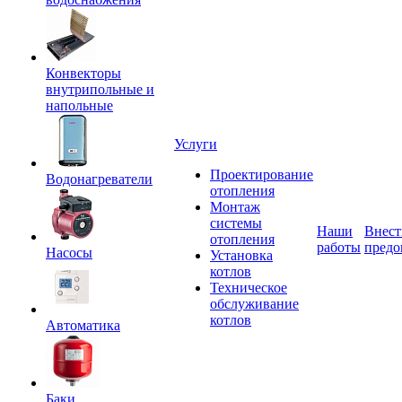
Конвекторы
внутрипольные и
напольные
Услуги
Проектирование
Водонагреватели
отопления
Монтаж
системы
Наши
Внест
отопления
работы
предо
Насосы
Установка
котлов
Техническое
обслуживание
котлов
Автоматика
Баки