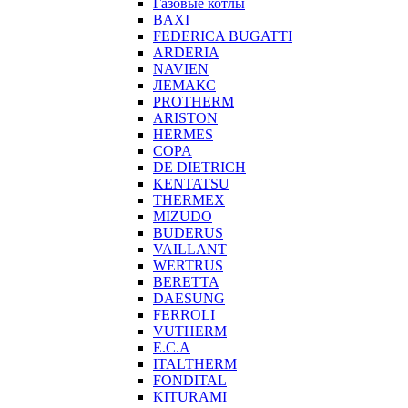
Газовые котлы
BAXI
FEDERICA BUGATTI
ARDERIA
NAVIEN
ЛЕМАКС
PROTHERM
ARISTON
HERMES
COPA
DE DIETRICH
KENTATSU
THERMEX
MIZUDO
BUDERUS
VAILLANT
WERTRUS
BERETTA
DAESUNG
FERROLI
VUTHERM
E.C.A
ITALTHERM
FONDITAL
KITURAMI