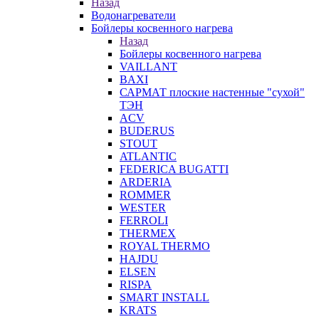
Назад
Водонагреватели
Бойлеры косвенного нагрева
Назад
Бойлеры косвенного нагрева
VAILLANT
BAXI
САРМАТ плоские настенные "сухой"
ТЭН
ACV
BUDERUS
STOUT
ATLANTIC
FEDERICA BUGATTI
ARDERIA
ROMMER
WESTER
FERROLI
THERMEX
ROYAL THERMO
HAJDU
ELSEN
RISPA
SMART INSTALL
KRATS