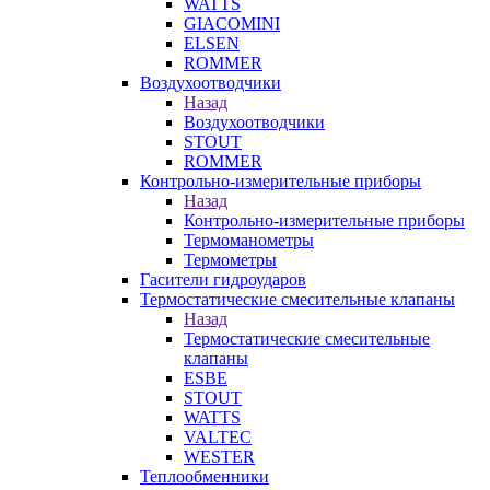
WATTS
GIACOMINI
ELSEN
ROMMER
Воздухоотводчики
Назад
Воздухоотводчики
STOUT
ROMMER
Контрольно-измерительные приборы
Назад
Контрольно-измерительные приборы
Термоманометры
Термометры
Гасители гидроударов
Термостатические смесительные клапаны
Назад
Термостатические смесительные
клапаны
ESBE
STOUT
WATTS
VALTEC
WESTER
Теплообменники