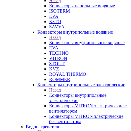
Назад
Конвекторы напольные водяные
ISOTERM
EVA
КЗТО
SAVVA
Конвекторы внутрипольные водяные
Назад
Конвекторы внутрипольные водяные
EVA
TECHNO
VITRON
STOUT
KVZ
ROYAL THERMO
ROMMER
Конвекторы внутрипольные электрические
Назад
Конвекторы внутрипольные
электрические
Конвекторы VITRON электрические с
вентилятором
Конвекторы VITRON электрические
без вентилятора
Водонагреватели