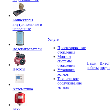
Конвекторы
внутрипольные и
напольные
Услуги
Проектирование
Водонагреватели
отопления
Монтаж
системы
Наши
Внест
отопления
работы
предо
Насосы
Установка
котлов
Техническое
обслуживание
котлов
Автоматика
Баки