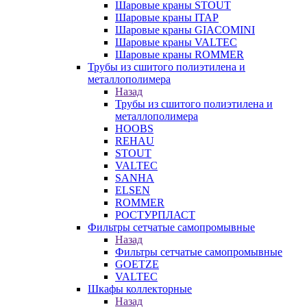
Шаровые краны STOUT
Шаровые краны ITAP
Шаровые краны GIACOMINI
Шаровые краны VALTEC
Шаровые краны ROMMER
Трубы из сшитого полиэтилена и
металлополимера
Назад
Трубы из сшитого полиэтилена и
металлополимера
HOOBS
REHAU
STOUT
VALTEC
SANHA
ELSEN
ROMMER
РОСТУРПЛАСТ
Фильтры сетчатые самопромывные
Назад
Фильтры сетчатые самопромывные
GOETZE
VALTEC
Шкафы коллекторные
Назад