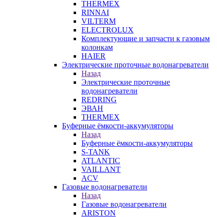
THERMEX
RINNAI
VILTERM
ELECTROLUX
Комплектующие и запчасти к газовым
колонкам
HAIER
Электрические проточные водонагреватели
Назад
Электрические проточные
водонагреватели
REDRING
ЭВАН
THERMEX
Буферные ёмкости-аккумуляторы
Назад
Буферные ёмкости-аккумуляторы
S-TANK
ATLANTIC
VAILLANT
ACV
Газовые водонагреватели
Назад
Газовые водонагреватели
ARISTON