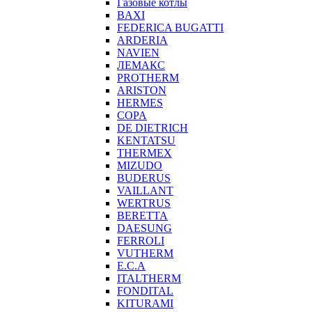
Газовые котлы
BAXI
FEDERICA BUGATTI
ARDERIA
NAVIEN
ЛЕМАКС
PROTHERM
ARISTON
HERMES
COPA
DE DIETRICH
KENTATSU
THERMEX
MIZUDO
BUDERUS
VAILLANT
WERTRUS
BERETTA
DAESUNG
FERROLI
VUTHERM
E.C.A
ITALTHERM
FONDITAL
KITURAMI