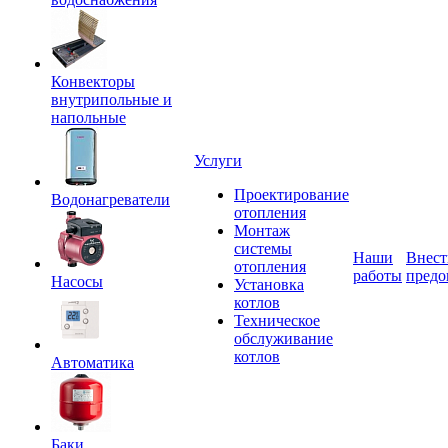
Конвекторы
внутрипольные и
напольные
Услуги
Проектирование
Водонагреватели
отопления
Монтаж
системы
Наши
Внест
отопления
работы
предо
Насосы
Установка
котлов
Техническое
обслуживание
котлов
Автоматика
Баки