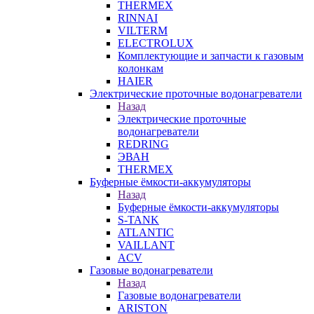
THERMEX
RINNAI
VILTERM
ELECTROLUX
Комплектующие и запчасти к газовым
колонкам
HAIER
Электрические проточные водонагреватели
Назад
Электрические проточные
водонагреватели
REDRING
ЭВАН
THERMEX
Буферные ёмкости-аккумуляторы
Назад
Буферные ёмкости-аккумуляторы
S-TANK
ATLANTIC
VAILLANT
ACV
Газовые водонагреватели
Назад
Газовые водонагреватели
ARISTON