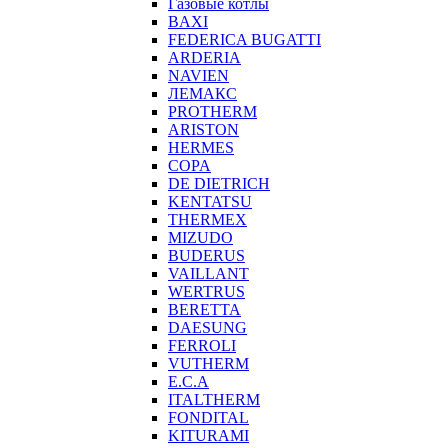
Газовые котлы
BAXI
FEDERICA BUGATTI
ARDERIA
NAVIEN
ЛЕМАКС
PROTHERM
ARISTON
HERMES
COPA
DE DIETRICH
KENTATSU
THERMEX
MIZUDO
BUDERUS
VAILLANT
WERTRUS
BERETTA
DAESUNG
FERROLI
VUTHERM
E.C.A
ITALTHERM
FONDITAL
KITURAMI