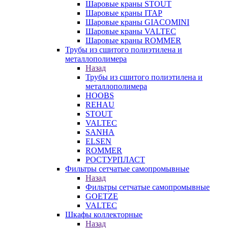
Шаровые краны STOUT
Шаровые краны ITAP
Шаровые краны GIACOMINI
Шаровые краны VALTEC
Шаровые краны ROMMER
Трубы из сшитого полиэтилена и
металлополимера
Назад
Трубы из сшитого полиэтилена и
металлополимера
HOOBS
REHAU
STOUT
VALTEC
SANHA
ELSEN
ROMMER
РОСТУРПЛАСТ
Фильтры сетчатые самопромывные
Назад
Фильтры сетчатые самопромывные
GOETZE
VALTEC
Шкафы коллекторные
Назад