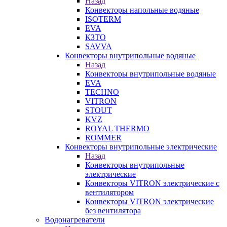
Назад
Конвекторы напольные водяные
ISOTERM
EVA
КЗТО
SAVVA
Конвекторы внутрипольные водяные
Назад
Конвекторы внутрипольные водяные
EVA
TECHNO
VITRON
STOUT
KVZ
ROYAL THERMO
ROMMER
Конвекторы внутрипольные электрические
Назад
Конвекторы внутрипольные
электрические
Конвекторы VITRON электрические с
вентилятором
Конвекторы VITRON электрические
без вентилятора
Водонагреватели