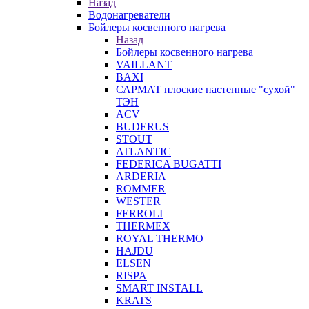
Назад
Водонагреватели
Бойлеры косвенного нагрева
Назад
Бойлеры косвенного нагрева
VAILLANT
BAXI
САРМАТ плоские настенные "сухой"
ТЭН
ACV
BUDERUS
STOUT
ATLANTIC
FEDERICA BUGATTI
ARDERIA
ROMMER
WESTER
FERROLI
THERMEX
ROYAL THERMO
HAJDU
ELSEN
RISPA
SMART INSTALL
KRATS