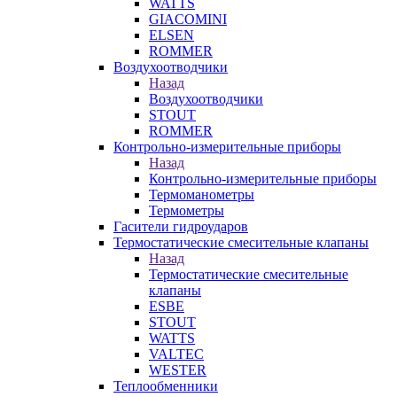
WATTS
GIACOMINI
ELSEN
ROMMER
Воздухоотводчики
Назад
Воздухоотводчики
STOUT
ROMMER
Контрольно-измерительные приборы
Назад
Контрольно-измерительные приборы
Термоманометры
Термометры
Гасители гидроударов
Термостатические смесительные клапаны
Назад
Термостатические смесительные
клапаны
ESBE
STOUT
WATTS
VALTEC
WESTER
Теплообменники