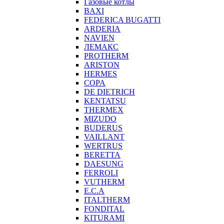
Газовые котлы
BAXI
FEDERICA BUGATTI
ARDERIA
NAVIEN
ЛЕМАКС
PROTHERM
ARISTON
HERMES
COPA
DE DIETRICH
KENTATSU
THERMEX
MIZUDO
BUDERUS
VAILLANT
WERTRUS
BERETTA
DAESUNG
FERROLI
VUTHERM
E.C.A
ITALTHERM
FONDITAL
KITURAMI