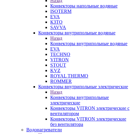
Назад
Конвекторы напольные водяные
ISOTERM
EVA
КЗТО
SAVVA
Конвекторы внутрипольные водяные
Назад
Конвекторы внутрипольные водяные
EVA
TECHNO
VITRON
STOUT
KVZ
ROYAL THERMO
ROMMER
Конвекторы внутрипольные электрические
Назад
Конвекторы внутрипольные
электрические
Конвекторы VITRON электрические с
вентилятором
Конвекторы VITRON электрические
без вентилятора
Водонагреватели