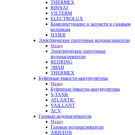
THERMEX
RINNAI
VILTERM
ELECTROLUX
Комплектующие и запчасти к газовым
колонкам
HAIER
Электрические проточные водонагреватели
Назад
Электрические проточные
водонагреватели
REDRING
ЭВАН
THERMEX
Буферные ёмкости-аккумуляторы
Назад
Буферные ёмкости-аккумуляторы
S-TANK
ATLANTIC
VAILLANT
ACV
Газовые водонагреватели
Назад
Газовые водонагреватели
ARISTON