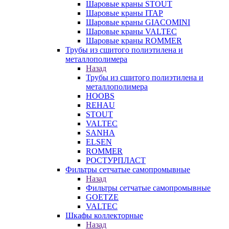
Шаровые краны STOUT
Шаровые краны ITAP
Шаровые краны GIACOMINI
Шаровые краны VALTEC
Шаровые краны ROMMER
Трубы из сшитого полиэтилена и
металлополимера
Назад
Трубы из сшитого полиэтилена и
металлополимера
HOOBS
REHAU
STOUT
VALTEC
SANHA
ELSEN
ROMMER
РОСТУРПЛАСТ
Фильтры сетчатые самопромывные
Назад
Фильтры сетчатые самопромывные
GOETZE
VALTEC
Шкафы коллекторные
Назад