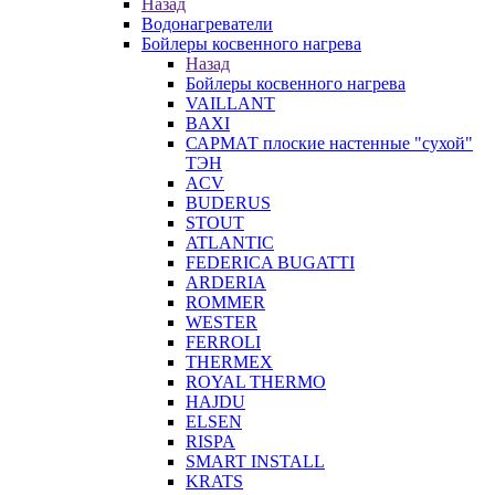
Назад
Водонагреватели
Бойлеры косвенного нагрева
Назад
Бойлеры косвенного нагрева
VAILLANT
BAXI
САРМАТ плоские настенные "сухой"
ТЭН
ACV
BUDERUS
STOUT
ATLANTIC
FEDERICA BUGATTI
ARDERIA
ROMMER
WESTER
FERROLI
THERMEX
ROYAL THERMO
HAJDU
ELSEN
RISPA
SMART INSTALL
KRATS