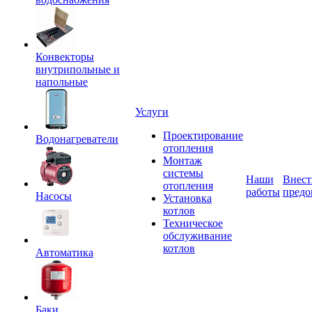
Конвекторы
внутрипольные и
напольные
Услуги
Проектирование
Водонагреватели
отопления
Монтаж
системы
Наши
Внест
отопления
работы
предо
Насосы
Установка
котлов
Техническое
обслуживание
котлов
Автоматика
Баки