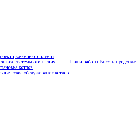
роектирование отопления
онтаж системы отопления
Наши работы
Внести предопла
становка котлов
ехническое обслуживание котлов