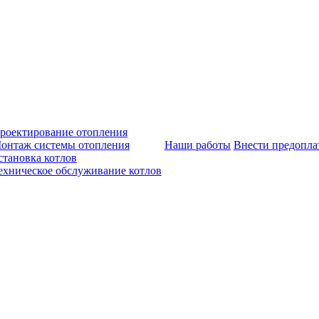
роектирование отопления
онтаж системы отопления
Наши работы
Внести предопла
становка котлов
ехническое обслуживание котлов