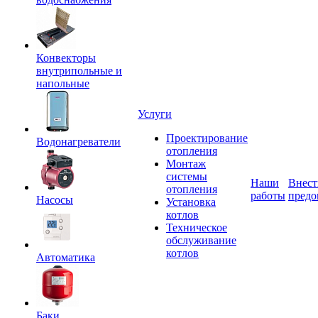
Конвекторы
внутрипольные и
напольные
Услуги
Проектирование
Водонагреватели
отопления
Монтаж
системы
Наши
Внест
отопления
работы
предо
Насосы
Установка
котлов
Техническое
обслуживание
котлов
Автоматика
Баки