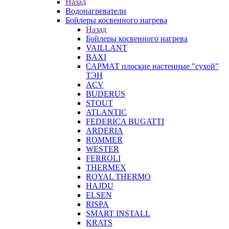
Назад
Водонагреватели
Бойлеры косвенного нагрева
Назад
Бойлеры косвенного нагрева
VAILLANT
BAXI
САРМАТ плоские настенные "сухой"
ТЭН
ACV
BUDERUS
STOUT
ATLANTIC
FEDERICA BUGATTI
ARDERIA
ROMMER
WESTER
FERROLI
THERMEX
ROYAL THERMO
HAJDU
ELSEN
RISPA
SMART INSTALL
KRATS