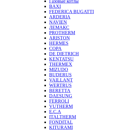
Газовые котлы
BAXI
FEDERICA BUGATTI
ARDERIA
NAVIEN
ЛЕМАКС
PROTHERM
ARISTON
HERMES
COPA
DE DIETRICH
KENTATSU
THERMEX
MIZUDO
BUDERUS
VAILLANT
WERTRUS
BERETTA
DAESUNG
FERROLI
VUTHERM
E.C.A
ITALTHERM
FONDITAL
KITURAMI