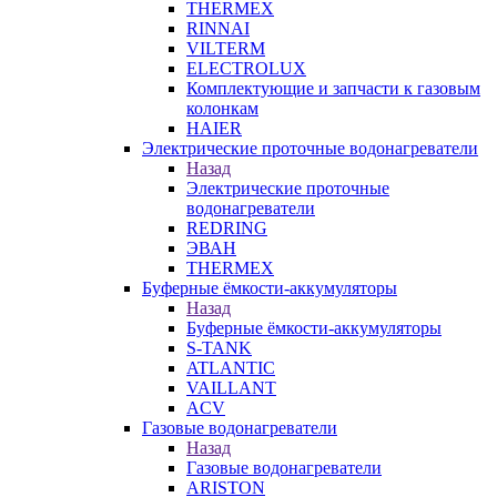
THERMEX
RINNAI
VILTERM
ELECTROLUX
Комплектующие и запчасти к газовым
колонкам
HAIER
Электрические проточные водонагреватели
Назад
Электрические проточные
водонагреватели
REDRING
ЭВАН
THERMEX
Буферные ёмкости-аккумуляторы
Назад
Буферные ёмкости-аккумуляторы
S-TANK
ATLANTIC
VAILLANT
ACV
Газовые водонагреватели
Назад
Газовые водонагреватели
ARISTON