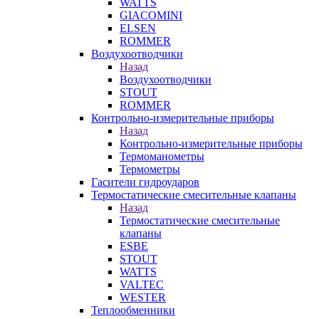
WATTS
GIACOMINI
ELSEN
ROMMER
Воздухоотводчики
Назад
Воздухоотводчики
STOUT
ROMMER
Контрольно-измерительные приборы
Назад
Контрольно-измерительные приборы
Термоманометры
Термометры
Гасители гидроударов
Термостатические смесительные клапаны
Назад
Термостатические смесительные
клапаны
ESBE
STOUT
WATTS
VALTEC
WESTER
Теплообменники