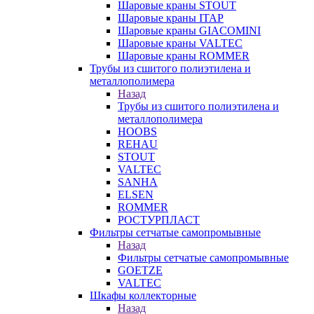
Шаровые краны STOUT
Шаровые краны ITAP
Шаровые краны GIACOMINI
Шаровые краны VALTEC
Шаровые краны ROMMER
Трубы из сшитого полиэтилена и
металлополимера
Назад
Трубы из сшитого полиэтилена и
металлополимера
HOOBS
REHAU
STOUT
VALTEC
SANHA
ELSEN
ROMMER
РОСТУРПЛАСТ
Фильтры сетчатые самопромывные
Назад
Фильтры сетчатые самопромывные
GOETZE
VALTEC
Шкафы коллекторные
Назад