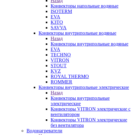
Назад
Конвекторы напольные водяные
ISOTERM
EVA
КЗТО
SAVVA
Конвекторы внутрипольные водяные
Назад
Конвекторы внутрипольные водяные
EVA
TECHNO
VITRON
STOUT
KVZ
ROYAL THERMO
ROMMER
Конвекторы внутрипольные электрические
Назад
Конвекторы внутрипольные
электрические
Конвекторы VITRON электрические с
вентилятором
Конвекторы VITRON электрические
без вентилятора
Водонагреватели