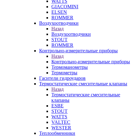
WATTS
GIACOMINI
ELSEN
ROMMER
Воздухоотводчики
Назад
Воздухоотводчики
STOUT
ROMMER
Контрольно-измерительные приборы
Назад
Контрольно-измерительные приборы
Термоманометры
Термометры
Гасители гидроударов
Термостатические смесительные клапаны
Назад
Термостатические смесительные
клапаны
ESBE
STOUT
WATTS
VALTEC
WESTER
Теплообменники