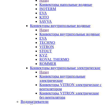
Назад
Конвекторы напольные водяные
ISOTERM
EVA
КЗТО
SAVVA
Конвекторы внутрипольные водяные
Назад
Конвекторы внутрипольные водяные
EVA
TECHNO
VITRON
STOUT
KVZ
ROYAL THERMO
ROMMER
Конвекторы внутрипольные электрические
Назад
Конвекторы внутрипольные
электрические
Конвекторы VITRON электрические с
вентилятором
Конвекторы VITRON электрические
без вентилятора
Водонагреватели