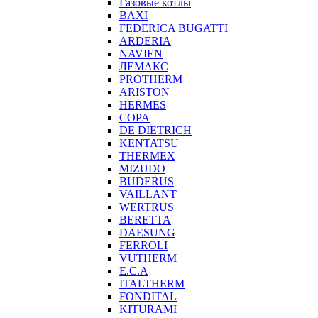
Газовые котлы
BAXI
FEDERICA BUGATTI
ARDERIA
NAVIEN
ЛЕМАКС
PROTHERM
ARISTON
HERMES
COPA
DE DIETRICH
KENTATSU
THERMEX
MIZUDO
BUDERUS
VAILLANT
WERTRUS
BERETTA
DAESUNG
FERROLI
VUTHERM
E.C.A
ITALTHERM
FONDITAL
KITURAMI