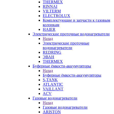
THERMEX
RINNAI
VILTERM
ELECTROLUX
Комплектующие и запчасти к газовым
колонкам
HAIER
Электрические проточные водонагреватели
Назад
Электрические проточные
водонагреватели
REDRING
ЭВАН
THERMEX
Буферные ёмкости-аккумуляторы
Назад
Буферные ёмкости-аккумуляторы
S-TANK
ATLANTIC
VAILLANT
ACV
Газовые водонагреватели
Назад
Газовые водонагреватели
ARISTON