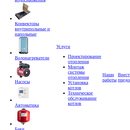
Конвекторы
внутрипольные и
напольные
Услуги
Проектирование
Водонагреватели
отопления
Монтаж
системы
Наши
Внест
отопления
работы
предо
Насосы
Установка
котлов
Техническое
обслуживание
котлов
Автоматика
Баки