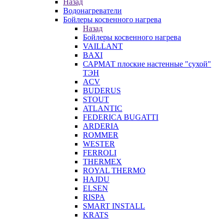
Назад
Водонагреватели
Бойлеры косвенного нагрева
Назад
Бойлеры косвенного нагрева
VAILLANT
BAXI
САРМАТ плоские настенные "сухой"
ТЭН
ACV
BUDERUS
STOUT
ATLANTIC
FEDERICA BUGATTI
ARDERIA
ROMMER
WESTER
FERROLI
THERMEX
ROYAL THERMO
HAJDU
ELSEN
RISPA
SMART INSTALL
KRATS