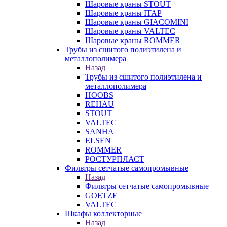
Шаровые краны STOUT
Шаровые краны ITAP
Шаровые краны GIACOMINI
Шаровые краны VALTEC
Шаровые краны ROMMER
Трубы из сшитого полиэтилена и
металлополимера
Назад
Трубы из сшитого полиэтилена и
металлополимера
HOOBS
REHAU
STOUT
VALTEC
SANHA
ELSEN
ROMMER
РОСТУРПЛАСТ
Фильтры сетчатые самопромывные
Назад
Фильтры сетчатые самопромывные
GOETZE
VALTEC
Шкафы коллекторные
Назад