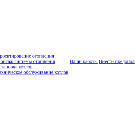
роектирование отопления
онтаж системы отопления
Наши работы
Внести предопла
становка котлов
ехническое обслуживание котлов