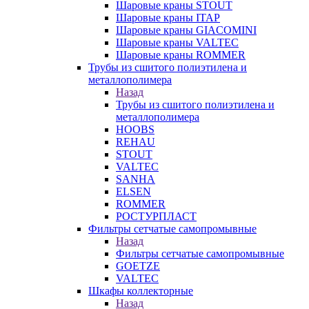
Шаровые краны STOUT
Шаровые краны ITAP
Шаровые краны GIACOMINI
Шаровые краны VALTEC
Шаровые краны ROMMER
Трубы из сшитого полиэтилена и
металлополимера
Назад
Трубы из сшитого полиэтилена и
металлополимера
HOOBS
REHAU
STOUT
VALTEC
SANHA
ELSEN
ROMMER
РОСТУРПЛАСТ
Фильтры сетчатые самопромывные
Назад
Фильтры сетчатые самопромывные
GOETZE
VALTEC
Шкафы коллекторные
Назад