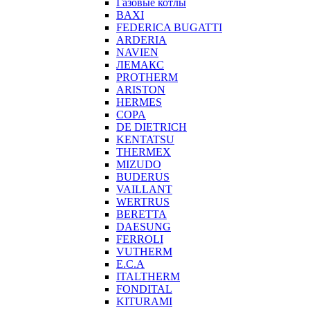
Газовые котлы
BAXI
FEDERICA BUGATTI
ARDERIA
NAVIEN
ЛЕМАКС
PROTHERM
ARISTON
HERMES
COPA
DE DIETRICH
KENTATSU
THERMEX
MIZUDO
BUDERUS
VAILLANT
WERTRUS
BERETTA
DAESUNG
FERROLI
VUTHERM
E.C.A
ITALTHERM
FONDITAL
KITURAMI