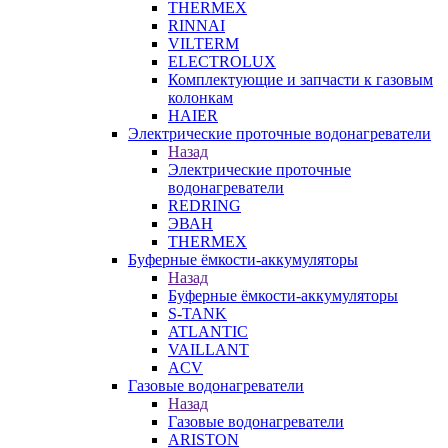
THERMEX
RINNAI
VILTERM
ELECTROLUX
Комплектующие и запчасти к газовым
колонкам
HAIER
Электрические проточные водонагреватели
Назад
Электрические проточные
водонагреватели
REDRING
ЭВАН
THERMEX
Буферные ёмкости-аккумуляторы
Назад
Буферные ёмкости-аккумуляторы
S-TANK
ATLANTIC
VAILLANT
ACV
Газовые водонагреватели
Назад
Газовые водонагреватели
ARISTON