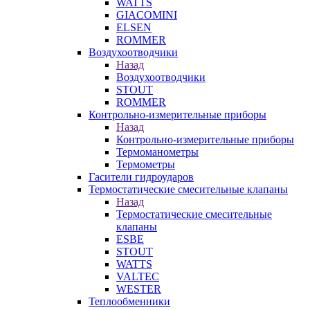
WATTS
GIACOMINI
ELSEN
ROMMER
Воздухоотводчики
Назад
Воздухоотводчики
STOUT
ROMMER
Контрольно-измерительные приборы
Назад
Контрольно-измерительные приборы
Термоманометры
Термометры
Гасители гидроударов
Термостатические смесительные клапаны
Назад
Термостатические смесительные
клапаны
ESBE
STOUT
WATTS
VALTEC
WESTER
Теплообменники