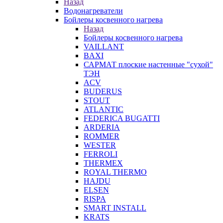
Назад
Водонагреватели
Бойлеры косвенного нагрева
Назад
Бойлеры косвенного нагрева
VAILLANT
BAXI
САРМАТ плоские настенные "сухой"
ТЭН
ACV
BUDERUS
STOUT
ATLANTIC
FEDERICA BUGATTI
ARDERIA
ROMMER
WESTER
FERROLI
THERMEX
ROYAL THERMO
HAJDU
ELSEN
RISPA
SMART INSTALL
KRATS