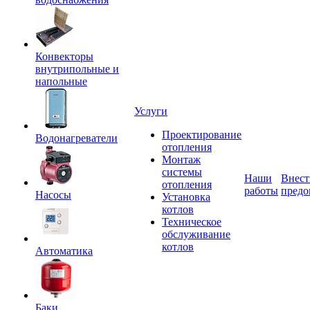
Конвекторы
внутрипольные и
напольные
Услуги
Проектирование
Водонагреватели
отопления
Монтаж
системы
Наши
Внест
отопления
работы
предо
Насосы
Установка
котлов
Техническое
обслуживание
котлов
Автоматика
Баки