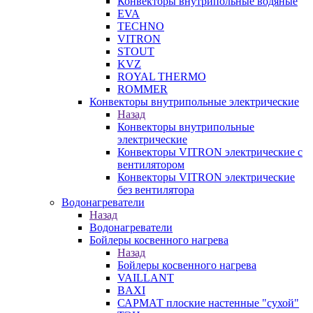
Конвекторы внутрипольные водяные
EVA
TECHNO
VITRON
STOUT
KVZ
ROYAL THERMO
ROMMER
Конвекторы внутрипольные электрические
Назад
Конвекторы внутрипольные
электрические
Конвекторы VITRON электрические с
вентилятором
Конвекторы VITRON электрические
без вентилятора
Водонагреватели
Назад
Водонагреватели
Бойлеры косвенного нагрева
Назад
Бойлеры косвенного нагрева
VAILLANT
BAXI
САРМАТ плоские настенные "сухой"