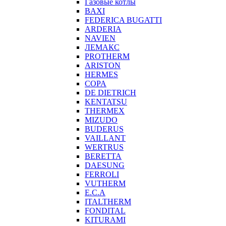
Газовые котлы
BAXI
FEDERICA BUGATTI
ARDERIA
NAVIEN
ЛЕМАКС
PROTHERM
ARISTON
HERMES
COPA
DE DIETRICH
KENTATSU
THERMEX
MIZUDO
BUDERUS
VAILLANT
WERTRUS
BERETTA
DAESUNG
FERROLI
VUTHERM
E.C.A
ITALTHERM
FONDITAL
KITURAMI