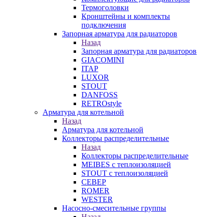
Термоголовки
Кронштейны и комплекты
подключения
Запорная арматура для радиаторов
Назад
Запорная арматура для радиаторов
GIACOMINI
ITAP
LUXOR
STOUT
DANFOSS
RETROstyle
Арматура для котельной
Назад
Арматура для котельной
Коллекторы распределительные
Назад
Коллекторы распределительные
MEIBES с теплоизоляцией
STOUT с теплоизоляцией
СЕВЕР
ROMER
WESTER
Насосно-смесительные группы
Назад