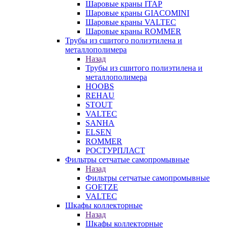
Шаровые краны ITAP
Шаровые краны GIACOMINI
Шаровые краны VALTEC
Шаровые краны ROMMER
Трубы из сшитого полиэтилена и
металлополимера
Назад
Трубы из сшитого полиэтилена и
металлополимера
HOOBS
REHAU
STOUT
VALTEC
SANHA
ELSEN
ROMMER
РОСТУРПЛАСТ
Фильтры сетчатые самопромывные
Назад
Фильтры сетчатые самопромывные
GOETZE
VALTEC
Шкафы коллекторные
Назад
Шкафы коллекторные