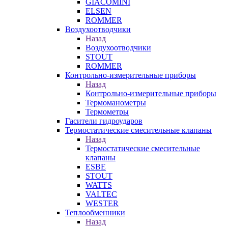
GIACOMINI
ELSEN
ROMMER
Воздухоотводчики
Назад
Воздухоотводчики
STOUT
ROMMER
Контрольно-измерительные приборы
Назад
Контрольно-измерительные приборы
Термоманометры
Термометры
Гасители гидроударов
Термостатические смесительные клапаны
Назад
Термостатические смесительные
клапаны
ESBE
STOUT
WATTS
VALTEC
WESTER
Теплообменники
Назад