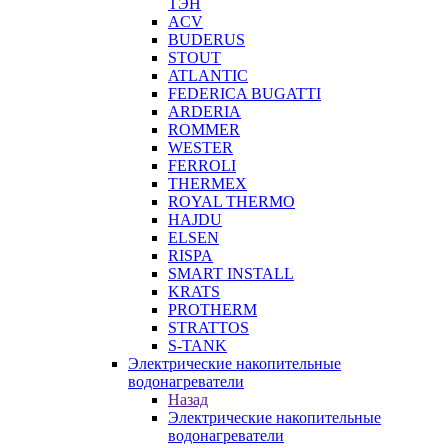
ТЭН
ACV
BUDERUS
STOUT
ATLANTIC
FEDERICA BUGATTI
ARDERIA
ROMMER
WESTER
FERROLI
THERMEX
ROYAL THERMO
HAJDU
ELSEN
RISPA
SMART INSTALL
KRATS
PROTHERM
STRATTOS
S-TANK
Электрические накопительные
водонагреватели
Назад
Электрические накопительные
водонагреватели