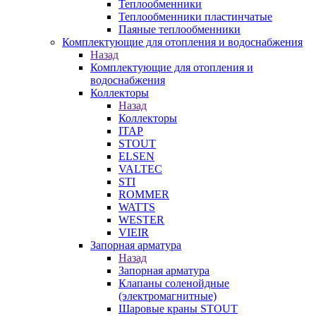
Теплообменники
Теплообменники пластинчатые
Паяные теплообменники
Комплектующие для отопления и водоснабжения
Назад
Комплектующие для отопления и
водоснабжения
Коллекторы
Назад
Коллекторы
ITAP
STOUT
ELSEN
VALTEC
STI
ROMMER
WATTS
WESTER
VIEIR
Запорная арматура
Назад
Запорная арматура
Клапаны соленойдные
(электромагнитные)
Шаровые краны STOUT