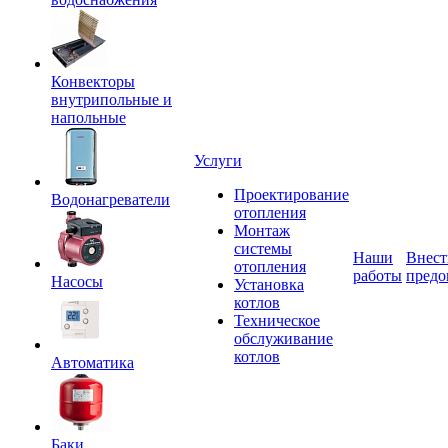
Конвекторы
внутрипольные и
напольные
Услуги
Проектирование
Водонагреватели
отопления
Монтаж
системы
Наши
Внест
отопления
работы
предо
Насосы
Установка
котлов
Техническое
обслуживание
котлов
Автоматика
Баки