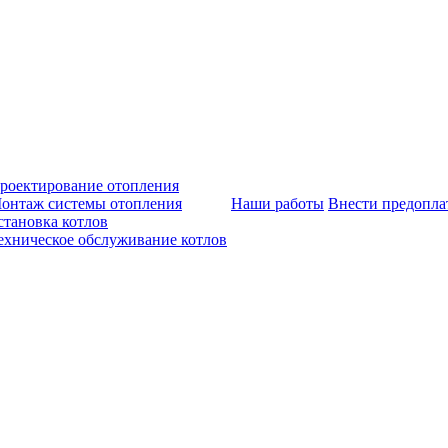
роектирование отопления
онтаж системы отопления
Наши работы
Внести предопла
становка котлов
ехническое обслуживание котлов