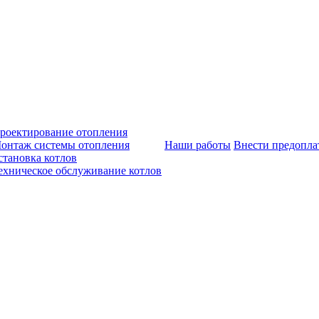
роектирование отопления
онтаж системы отопления
Наши работы
Внести предопла
становка котлов
ехническое обслуживание котлов