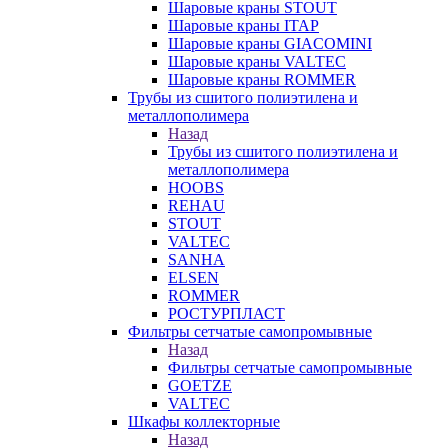
Шаровые краны STOUT
Шаровые краны ITAP
Шаровые краны GIACOMINI
Шаровые краны VALTEC
Шаровые краны ROMMER
Трубы из сшитого полиэтилена и
металлополимера
Назад
Трубы из сшитого полиэтилена и
металлополимера
HOOBS
REHAU
STOUT
VALTEC
SANHA
ELSEN
ROMMER
РОСТУРПЛАСТ
Фильтры сетчатые самопромывные
Назад
Фильтры сетчатые самопромывные
GOETZE
VALTEC
Шкафы коллекторные
Назад