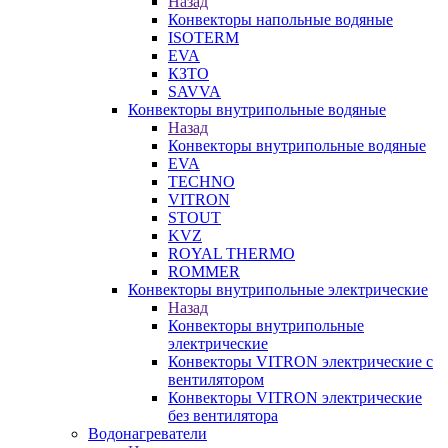
Назад
Конвекторы напольные водяные
ISOTERM
EVA
КЗТО
SAVVA
Конвекторы внутрипольные водяные
Назад
Конвекторы внутрипольные водяные
EVA
TECHNO
VITRON
STOUT
KVZ
ROYAL THERMO
ROMMER
Конвекторы внутрипольные электрические
Назад
Конвекторы внутрипольные
электрические
Конвекторы VITRON электрические с
вентилятором
Конвекторы VITRON электрические
без вентилятора
Водонагреватели