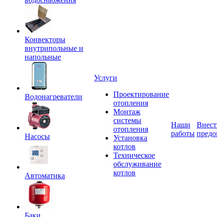
Конвекторы
внутрипольные и
напольные
Услуги
Проектирование
Водонагреватели
отопления
Монтаж
системы
Наши
Внест
отопления
работы
предо
Насосы
Установка
котлов
Техническое
обслуживание
котлов
Автоматика
Баки