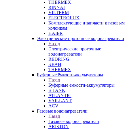
THERMEX
RINNAI
VILTERM
ELECTROLUX
Комплектующие и запчасти к газовым
колонкам
HAIER
Электрические проточные водонагреватели
Назад
Электрические проточные
водонагреватели
REDRING
ЭВАН
THERMEX
Буферные ёмкости-аккумуляторы
Назад
Буферные ёмкости-аккумуляторы
S-TANK
ATLANTIC
VAILLANT
ACV
Газовые водонагреватели
Назад
Газовые водонагреватели
ARISTON