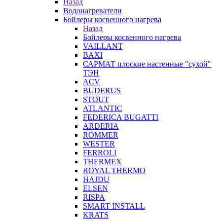
Назад
Водонагреватели
Бойлеры косвенного нагрева
Назад
Бойлеры косвенного нагрева
VAILLANT
BAXI
САРМАТ плоские настенные "сухой"
ТЭН
ACV
BUDERUS
STOUT
ATLANTIC
FEDERICA BUGATTI
ARDERIA
ROMMER
WESTER
FERROLI
THERMEX
ROYAL THERMO
HAJDU
ELSEN
RISPA
SMART INSTALL
KRATS