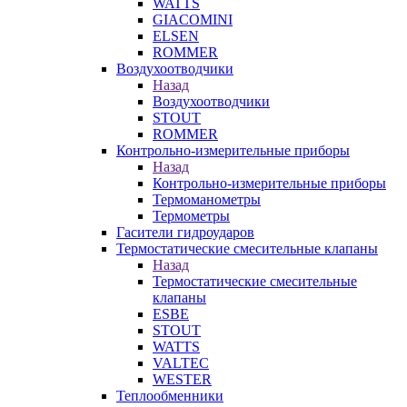
WATTS
GIACOMINI
ELSEN
ROMMER
Воздухоотводчики
Назад
Воздухоотводчики
STOUT
ROMMER
Контрольно-измерительные приборы
Назад
Контрольно-измерительные приборы
Термоманометры
Термометры
Гасители гидроударов
Термостатические смесительные клапаны
Назад
Термостатические смесительные
клапаны
ESBE
STOUT
WATTS
VALTEC
WESTER
Теплообменники