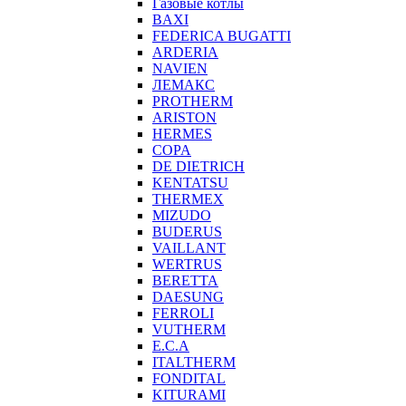
Газовые котлы
BAXI
FEDERICA BUGATTI
ARDERIA
NAVIEN
ЛЕМАКС
PROTHERM
ARISTON
HERMES
COPA
DE DIETRICH
KENTATSU
THERMEX
MIZUDO
BUDERUS
VAILLANT
WERTRUS
BERETTA
DAESUNG
FERROLI
VUTHERM
E.C.A
ITALTHERM
FONDITAL
KITURAMI